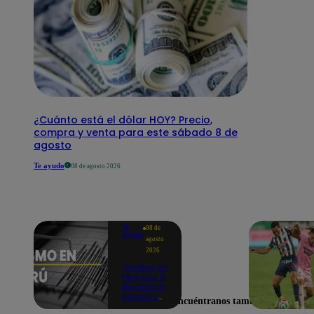
¿Cuánto está el dólar HOY? Precio,
compra y venta para este sábado 8 de
agosto
Te ayudo
08 de agosto 2026
Te
08 de
ayudo
agosto
2026
Temblor en
Perú hoy, 8
de agosto:
horario y
Encuéntranos también en
epicentro