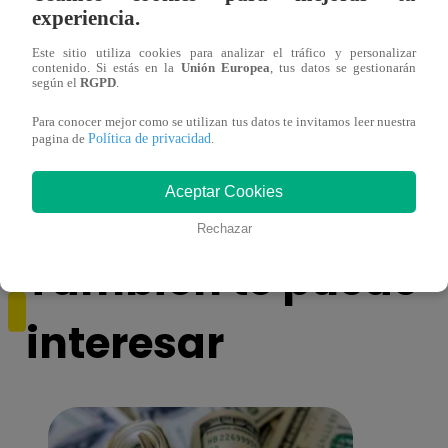
experiencia.
Este sitio utiliza cookies para analizar el tráfico y personalizar
contenido. Si estás en la
Unión Europea
, tus datos se gestionarán
según el
RGPD
.
Yo Soy GRANDES BATALLAS: ¡El
Yo 
Para conocer mejor como se utilizan tus datos te invitamos leer nuestra
Pájaro Gómez venció a Miguel Mateos y
rock 
Política de privacidad
pagina de
.
mantuvo su silla de consagrado!
Migu
Aceptar Cookies
Rechazar
También te puede
interesar