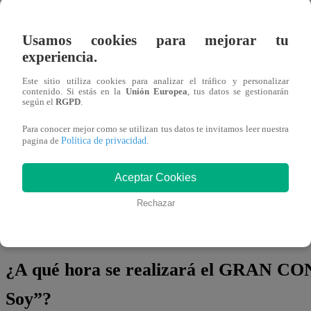
Usamos cookies para mejorar tu
experiencia.
Este sitio utiliza cookies para analizar el tráfico y personalizar
contenido. Si estás en la
Unión Europea
, tus datos se gestionarán
según el
RGPD
.
Para conocer mejor como se utilizan tus datos te invitamos leer nuestra
Política de privacidad
pagina de
.
Otra de las sorpresas del día fue cuando, a través de 
del regreso de
Yo Soy
para esta temporada, ¿cuál será su 
Aceptar Cookies
Rechazar
¿Te lo vas a perder? ¿Qué nueva imitación te robará el c
Soy
desde este sábado, solo por
Latina
.
¿A qué hora se realizará el GRAN CO
Soy”?