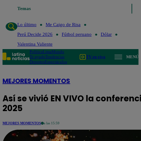
Temas
Lo último
Me C
Lo último
Me Caigo de Risa
Perú Decide 2026
Fútbol peruano
Dólar
Valentina Valiente
Política
Lima
Mundo
Te ayudo
Tendencias
TV en vivo
MENÚ
Deportes
Espectáculos
MEJORES MOMENTOS
Así se vivió EN VIVO la conferen
2025
MEJORES MOMENTOS
a las 15:59