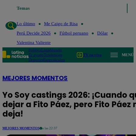
Lo último
Temas
Me Caigo de Risa
Perú Decide 2026
Fútbol peruano
Dól
Lo último
Me Caigo de Risa
Perú Decide 2026
Fútbol peruano
Dólar
Valentina Valiente
Política
Lima
Mundo
Te ayudo
Tendencias
TV en vivo
MENÚ
Deportes
Espectáculos
MEJORES MOMENTOS
Yo Soy castings 2026: ¡Cuando q
dejar a Fito Páez, pero Fito Páez 
deja!
MEJORES MOMENTOS
a las 22:37