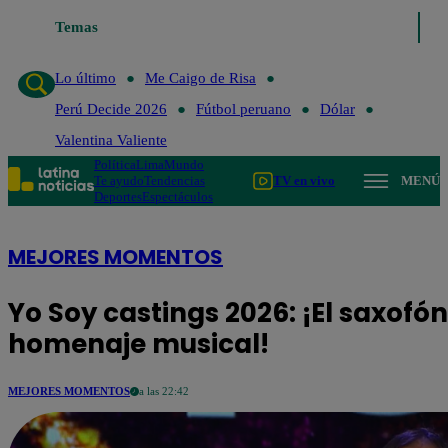
Temas
Lo último
Me Caigo de Risa
Perú Decide 2026
Fútbol 
Lo último
Me Caigo de Risa
Perú Decide 2026
Fútbol peruano
Dólar
Valentina Valiente
Política
Lima
Mundo
Te ayudo
Tendencias
TV en vivo
MENÚ
Deportes
Espectáculos
MEJORES MOMENTOS
Yo Soy castings 2026: ¡El saxofón
homenaje musical!
MEJORES MOMENTOS
a las 22:42