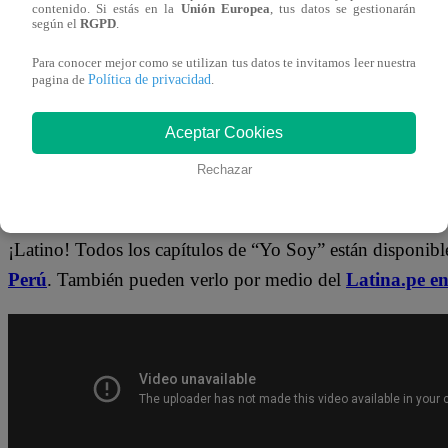
contenido. Si estás en la
Unión Europea
, tus datos se gestionarán
según el
RGPD
.
¡No te pierdas de contenido y noticias
EXCLUSIVAS
! I
Para conocer mejor como se utilizan tus datos te invitamos leer nuestra
Política de privacidad
pagina de
.
noticias de última hora.
Aceptar Cookies
👉
https://whatsapp.com/channel/0029Va4WPy1F
Rechazar
¿Dónde ver todos los capítulos de “Yo 
¡Latino! Todos los capítulos de “Yo Soy” están disponib
Perú
. También pueden verlo por medio del
Latina.pe e