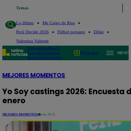
Lo último
Temas
Me Caigo de Risa
Perú Decide 2026
Fútbol peruano
Lo último
Me Caigo de Risa
Perú Decide 2026
Fútbol peruano
Dólar
Valentina Valiente
Política
Lima
Mundo
Te ayudo
Tendencias
TV en vivo
MENÚ
Deportes
Espectáculos
MEJORES MOMENTOS
Yo Soy castings 2026: Encuesta d
enero
MEJORES MOMENTOS
a las 19:51