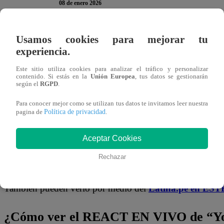
08 de enero 2026
Usamos cookies para mejorar tu
En la nueva temporada de “
Yo Soy
“
, ha llegado la 
experiencia.
televidentes.
A continuación, te presentamos la encue
respuesta y da
click
en ella para participar. Recuerd
Este sitio utiliza cookies para analizar el tráfico y personalizar
contenido. Si estás en la
Unión Europea
, tus datos se gestionarán
por participar en la encuesta. ¡Tu opinión es MUY v
según el
RGPD
.
Para conocer mejor como se utilizan tus datos te invitamos leer nuestra
Mira AQUÍ el nuevo episodio de “Yo S
Política de privacidad
pagina de
.
Aceptar Cookies
¿Dónde ver todos los capítulos de “Yo 
Rechazar
¡Latino! Todos los capítulos de “Yo Soy” están disponibl
También pueden verlo por medio del
Latina.pe en ESTE
¿Cómo ver el REACT EN VIVO de “Yo