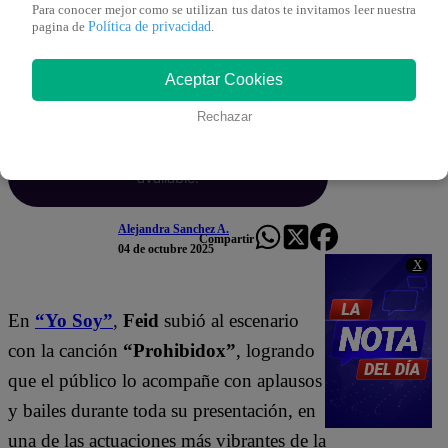
Para conocer mejor como se utilizan tus datos te invitamos leer nuestra
Política de privacidad
pagina de
.
MEJORES MOMENTOS
a las 22:10
Aceptar Cookies
Rechazar
Alejandra Sanchez A.
Compartir
04 de octubre 2025
X
En
“Yo Soy”
,
Feid
subió al escenario
con la canción
“Prohibidox”
, logrando
que el público lo acompañe con aplausos
y bailes durante toda su presentación, en
una de las actuaciones más vibrantes de la