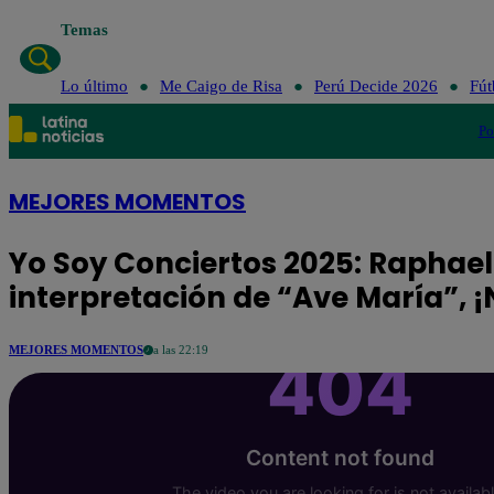
Temas
Lo último
Me Caigo de Risa
Perú Decide 2026
Fút
Po
MEJORES MOMENTOS
Yo Soy Conciertos 2025: Rapha
interpretación de “Ave María”, ¡N
MEJORES MOMENTOS
a las 22:19