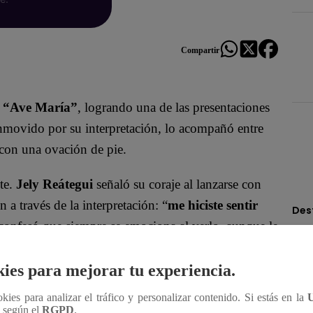
Compartir
n
“Ave María”
, logrando una de las presentaciones
nmovido por su interpretación, lo acompañó entre
 con una ovación de pie.
nte.
Jely Reátegui
señaló su coraje al lanzarse con
a través de la interpretación: “
me hiciste sentir
Des
onfesó que siempre se emociona al verlo, aunque le
riginal: “
hubiera querido verlos más veces
”.
obre sus emociones y sentimientos, y tras pequeñas
ies para mejorar tu experiencia.
l escenario.
ookies para analizar el tráfico y personalizar contenido. Si estás en la
n según el
RGPD
.