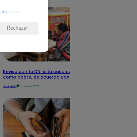
detalles
.
 privacidad
Rechazar
Revisa con tu DNI si tu casa califica
como pobre, de acuerdo con el Sisfoh
Te ayudo
25 de mayo 2026