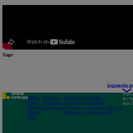
Tags:
Carlos Alcántara
Diana Sánchez
Franco Cabre
Yo Soy
Yo Soy Casting
Yo Soy Latina
Yo 
Siguiente a
Teléf
Política
Te ayudo
Política de privacidad
Av. Sa
Lima
Tendencias
Términos y condiciones
Jesús 
Deportes
Espectáculos
Términos y condiciones aplicación
Mundo
Términos y Condiciones APP
Perú