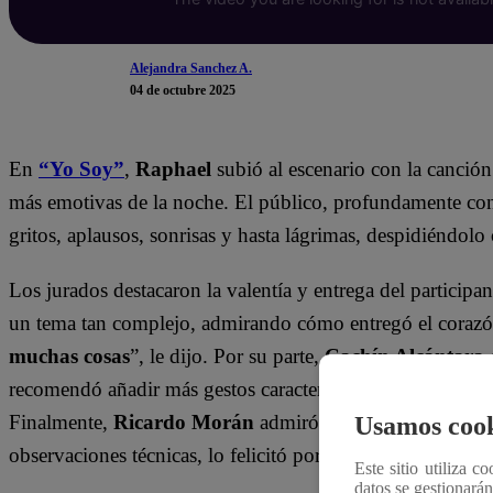
Alejandra Sanchez A.
04 de octubre 2025
En
“Yo Soy”
,
Raphael
subió al escenario con la canció
más emotivas de la noche. El público, profundamente co
gritos, aplausos, sonrisas y hasta lágrimas, despidiéndolo
Los jurados destacaron la valentía y entrega del participa
un tema tan complejo, admirando cómo entregó el corazón 
muchas cosas
”, le dijo. Por su parte,
Cachín Alcántara
c
recomendó añadir más gestos característicos del cantante o
Finalmente,
Ricardo Morán
admiró el manejo que tuvo s
Usamos cook
observaciones técnicas, lo felicitó por su gran trabajo en e
Este sitio utiliza c
datos se gestionará