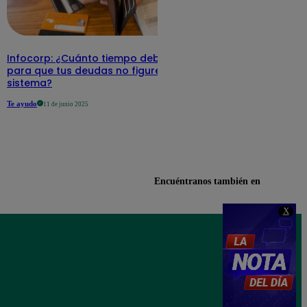
Infocorp: ¿Cuánto tiempo debe pasar
para que tus deudas no figuren en su
sistema?
Te ayudo
11 de junio 2025
Encuéntranos también en
X