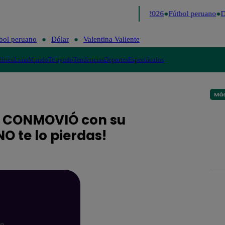
Lo último
Me Caigo de Risa
Perú Decide 2026
Fútbol peruano
D
bol peruano
Dólar
Valentina Valiente
lítica
Lima
Mundo
Te ayudo
Tendencias
Deportes
Espectáculos
Más
el CONMOVIÓ con su
O te lo pierdas!