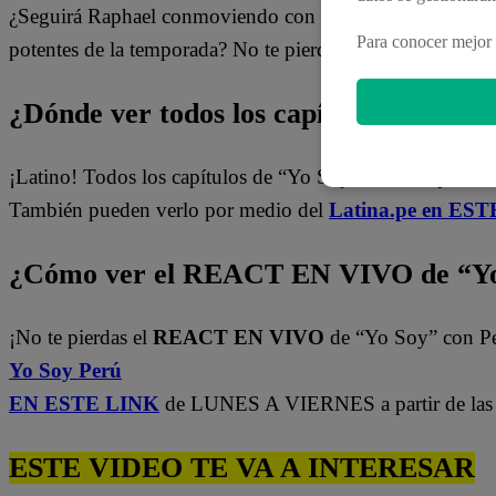
¿Seguirá Raphael conmoviendo con cada presentación? ¿
Para conocer mejor 
potentes de la temporada? No te pierdas lo que viene en
“
¿Dónde ver todos los capítulos de “Yo 
¡Latino! Todos los capítulos de “Yo Soy” están disponibl
También pueden verlo por medio del
Latina.pe en ESTE
¿Cómo ver el REACT EN VIVO de “Yo
¡No te pierdas el
REACT EN VIVO
de “Yo Soy” con P
Yo Soy Perú
EN ESTE LINK
de LUNES A VIERNES a partir de las 
ESTE VIDEO TE VA A INTERESAR