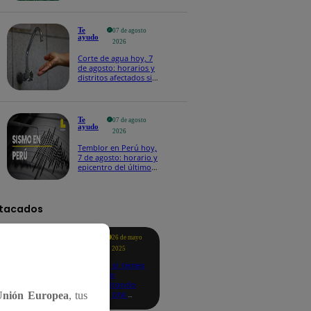
Te
07 de agosto
ayudo
2026
Corte de agua hoy, 7
de agosto: horarios y
distritos afectados sin
el servicio de Sedapal
Te
07 de agosto
ayudo
2026
Temblor en Perú hoy,
7 de agosto: horario y
epicentro del último
sismo, según IGP
tacados
Te
26 de mayo
ayudo
2025
Revisa si tienes
deudas
consultando
con tu DNI:
Unión Europea
, tus
aquí los