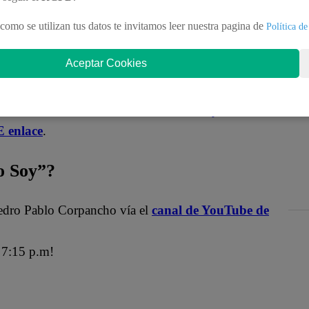
Podrá mantenerse como uno de los imitadores más
como se utilizan tus datos te invitamos leer nuestra pagina de
Política de
Yo Soy”
.
Aceptar Cookies
Soy”?
es en nuestro canal de Youtube de
Yo Soy Perú
.
 enlace
.
 Soy”?
edro Pablo Corpancho vía el
canal de YouTube de
7:15 p.m!