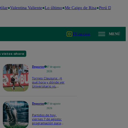
ólar
Valentina Valiente
Lo último
Me Caigo de Risa
Perú Decide 202
TV en vivo
MENÚ
 vistos ahora
Deportes
07 de agosto
2026
Torneo Clausura: ¿A
qué hora y dónde ver
Universitario vs.
Sporting Cristal por la
fecha 4?
Deportes
07 de agosto
2026
Partidos de hoy,
viernes 7 de agosto:
programación para
ver fútbol EN VIVO