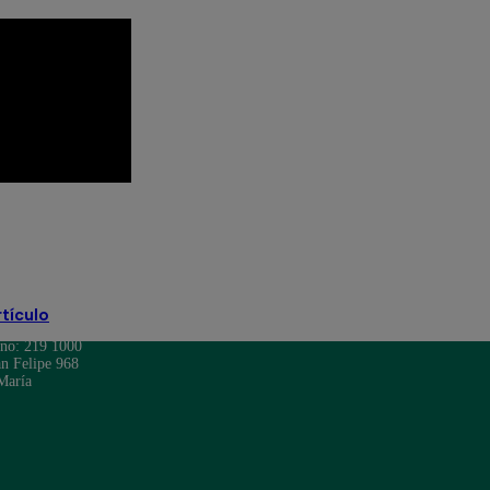
ra
Jely Reátegui
Ricardo Morán
Soy Perú
rtículo
ono: 219 1000
n Felipe 968
María