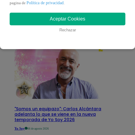
También te puede
Política de privacidad
pagina de
.
Aceptar Cookies
interesar
Rechazar
"Somos un equipazo": Carlos Alcántara
adelanta lo que se viene en la nueva
temporada de Yo Soy 2026
Yo Soy
06 de agosto 2026