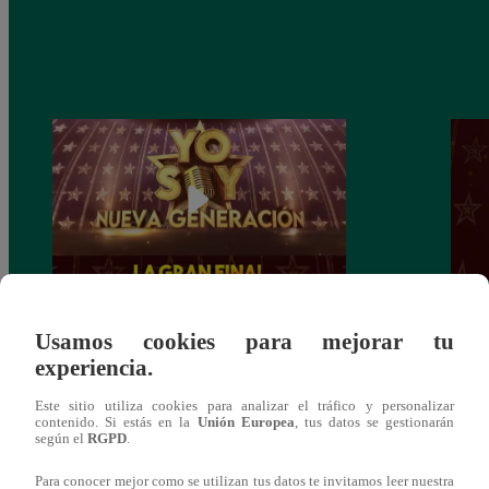
Yo Soy: Nueva Generación – Gran Final
Yo So
Usamos cookies para mejorar tu
– 14 de junio del 2021 – Programa
junio
experiencia.
completo
Este sitio utiliza cookies para analizar el tráfico y personalizar
contenido. Si estás en la
Unión Europea
, tus datos se gestionarán
según el
RGPD
.
Para conocer mejor como se utilizan tus datos te invitamos leer nuestra