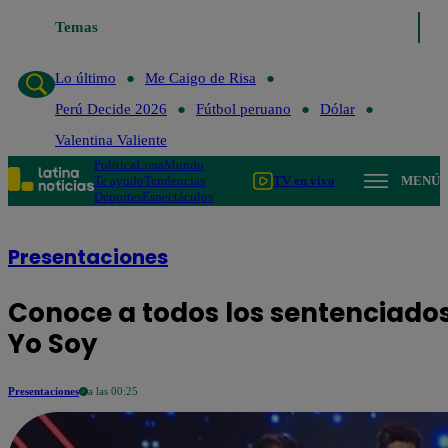
Temas
Lo último
Me Caigo de Risa
Per
Lo último
Me Caigo de Risa
Perú Decide 2026
Fútbol peruano
Dólar
Valentina Valiente
Política
Lima
Mundo
Te ayudo
Tendencias
TV en vivo
MENÚ
Deportes
Espectáculos
Presentaciones
Conoce a todos los sentenciados
Yo Soy
Presentaciones
a las 00:25