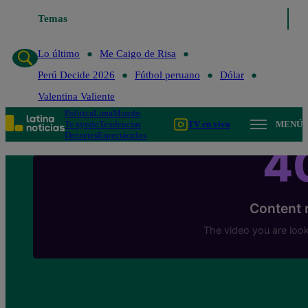
Temas
Lo último
Me Caigo de Risa
Perú Decide 2026
Lo último
Me Caigo de Risa
Perú Decide 2026
Fútbol peruano
Dólar
Valentina Valiente
Política
Lima
Mundo
Te ayudo
Tendencias
TV en vivo
MENÚ
Deportes
Espectáculos