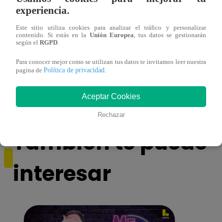
experiencia.
Este sitio utiliza cookies para analizar el tráfico y personalizar
contenido. Si estás en la
Unión Europea
, tus datos se gestionarán
según el
RGPD
.
¡Imitadora de Laura Pausini se consagró
Imita
Para conocer mejor como se utilizan tus datos te invitamos leer nuestra
ganadora de Yo Soy: Nueva Generación!
“Beau
Política de privacidad
pagina de
.
Aceptar Cookies
Rechazar
También te puede
interesar