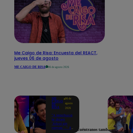
Me Caigo de Risa: Encuesta del REACT,
jueves 06 de agosto
ME CAIGO DE RISA
06 de agosto 2026
ME
06 de
CAIGO
agosto
DE
RISA
2026
"A Machuca
le dicen
'Árbol sin
ramas'...": El
Encuéntranos también en
chiste de