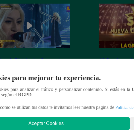
dora de Christina Aguilera cantó
¡Mañana lunes a l
tiful” en su concierto final
a la ganadora de 
Generación!
ies para mejorar tu experiencia.
ookies para analizar el tráfico y personalizar contenido. Si estás en la
n según el
RGPD
.
nteresar
como se utilizan tus datos te invitamos leer nuestra pagina de
Política de
Aceptar Cookies