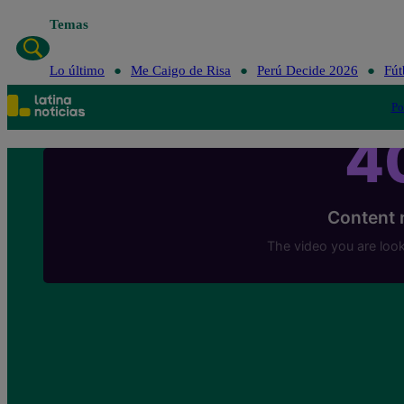
Temas
Lo último
Me Caigo de Risa
Perú Decide 2026
Fút
Po