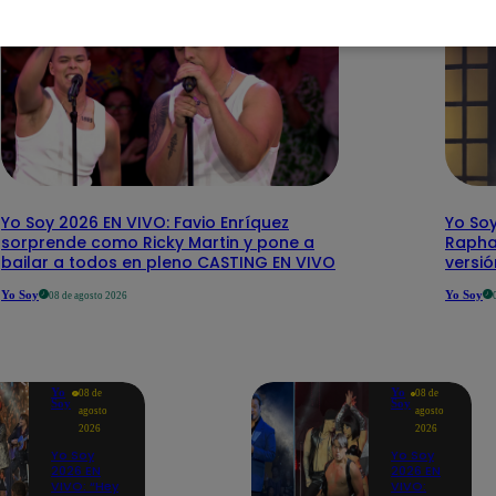
Yo Soy 2026 EN VIVO: Favio Enríquez
Yo Soy
sorprende como Ricky Martin y pone a
Rapha
bailar a todos en pleno CASTING EN VIVO
versi
Yo Soy
Yo Soy
08 de agosto 2026
Yo
Yo
08 de
08 de
Soy
Soy
agosto
agosto
2026
2026
Yo Soy
Yo Soy
2026 EN
2026 EN
VIVO: “Hey
VIVO: