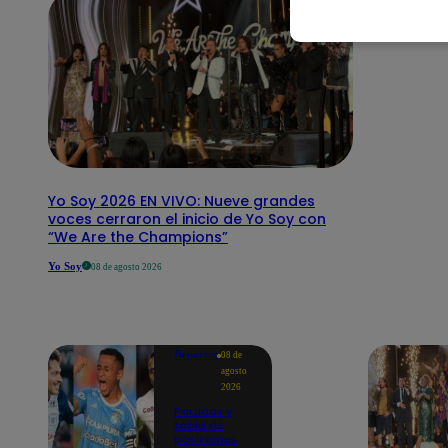
Yo Soy 2026 EN VIVO: Nueve grandes
voces cerraron el inicio de Yo Soy con
“We Are the Champions”
Yo Soy
08 de agosto 2026
Deportes
08 de
agosto
2026
Partidos y
tabla de
posiciones