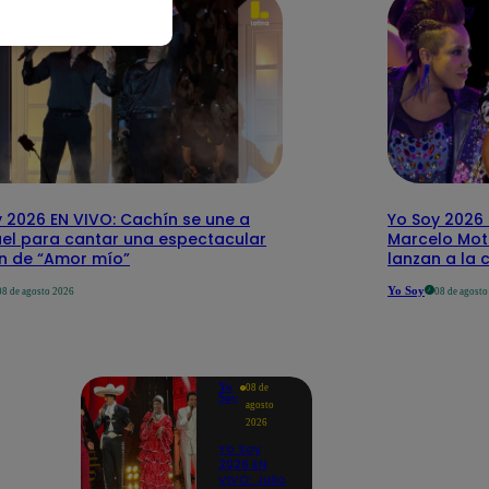
 2026 EN VIVO: Cachín se une a
Yo Soy 2026 
el para cantar una espectacular
Marcelo Mott
ón de “Amor mío”
lanzan a la 
Yo Soy
08 de agosto 2026
08 de agost
Yo
08 de
Soy
agosto
2026
Yo Soy
2026 EN
VIVO: Julio