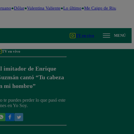
ruano
Dólar
Valentina Valiente
Lo último
Me Caigo de Risa
Perú De
TV en vivo
MENÚ
TV en vivo
l imitador de Enrique
uzmán cantó “Tu cabeza
n mi hombro”
o te puedes perder lo que pasó este
unes en Yo Soy.