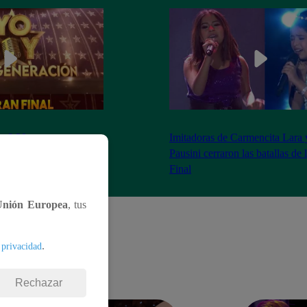
as 8:20 pm conoceremos
Imitadoras de Carmencita Lara 
Yo Soy: Nueva
Pausini cerraron las batallas de
Final
Unión Europea
, tus
.
 privacidad
Rechazar