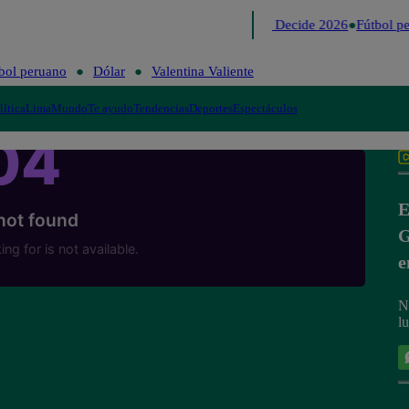
Lo último
Me Caigo de Risa
Perú Decide 2026
Fútbol pe
bol peruano
Dólar
Valentina Valiente
lítica
Lima
Mundo
Te ayudo
Tendencias
Deportes
Espectáculos
E
G
e
N
l