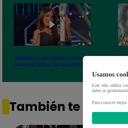
¡Imitadora de Laura Pausini se consagró
Imita
ganadora de Yo Soy: Nueva Generación!
“Beau
Usamos cook
Este sitio utiliza c
datos se gestionará
También te puede i
Para conocer mejor 