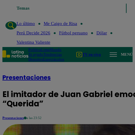
Temas
Lo último
Me
Lo último
Me Caigo de Risa
Perú Decide 2026
Fútbol peruano
Dólar
Valentina Valiente
Política
Lima
Mundo
Te ayudo
Tendencias
TV en vivo
MENÚ
Deportes
Espectáculos
Presentaciones
El imitador de Juan Gabriel emo
“Querida”
Presentaciones
a las 23:52