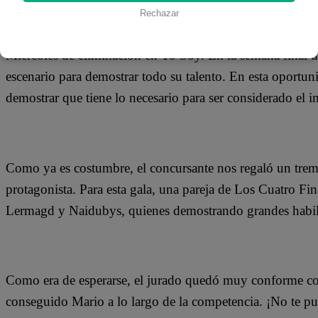
03 de octubre 2018
Rechazar
Miércoles de eliminación en Yo Soy. En la semana final de
escenario para demostrar todo su talento. En esta oportu
demostrar que tiene lo necesario para ser considerado el i
Como ya es costumbre, el concursante nos regaló un tre
protagonista. Para esta gala, una pareja de Los Cuatro Fi
Lermagd y Naidubys, quienes demostrando grandes habilid
Como era de esperarse, el jurado quedó muy conforme con 
conseguido Mario a lo largo de la competencia. ¡No te pu