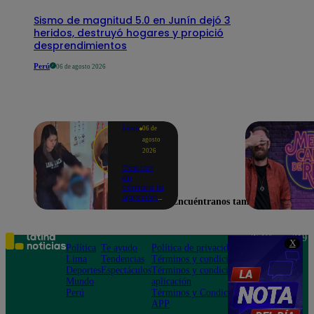
Sismo de magnitud 5.0 en Junín dejó 3
heridos, destruyó hogares y propició
desprendimientos
Perú
06 de agosto 2026
Lima
06 de
agosto
2026
Captan
en
cámara la
agresión
Encuéntranos también en
de una
psicóloga
contra un
niño con
Teléfono: 219
X
autismo:
Política
Te ayudo
Política de privacidad
1000
madre
Lima
Tendencias
Términos y condiciones
Av. San
denuncia
Deportes
Espectáculos
Términos y condiciones
Felipe 968
maltratos
Mundo
aplicación
Jesús María
contínuos
Perú
Términos y Condiciones
APP