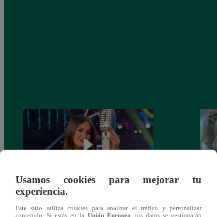
Usamos cookies para mejorar tu
experiencia.
¡Imitadora de Laura Pausini se consagró
Imita
Este sitio utiliza cookies para analizar el tráfico y personalizar
ganadora de Yo Soy: Nueva Generación!
“Beau
contenido. Si estás en la
Unión Europea
, tus datos se gestionarán