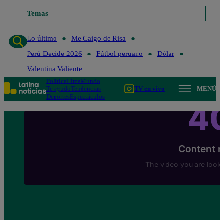
Temas
Lo último
Me Caigo de Risa
Perú Decide 20
Lo último
Me Caigo de Risa
Perú Decide 2026
Fútbol peruano
Dólar
Valentina Valiente
Política
Lima
Mundo
Te ayudo
Tendencias
TV en vivo
MENÚ
Deportes
Espectáculos