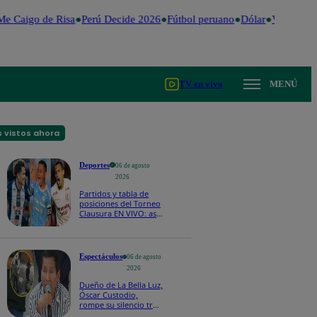
e Caigo de Risa
Perú Decide 2026
Fútbol peruano
Dólar
Valentina V
TV en vivo
MENÚ
 vistos ahora
Deportes
06 de agosto
2026
Partidos y tabla de
posiciones del Torneo
Clausura EN VIVO: así
van los equipos en la
fecha 4
Espectáculos
06 de agosto
2026
Dueño de La Bella Luz,
Óscar Custodio,
rompe su silencio tras
denuncia de acoso de