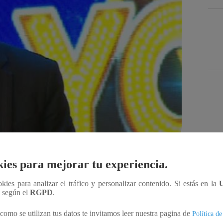
Des
ies para mejorar tu experiencia.
Compartir
ookies para analizar el tráfico y personalizar contenido. Si estás en la
n según el
RGPD
.
o 22 ya está en marcha con el objetivo de
como se utilizan tus datos te invitamos leer nuestra pagina de
Política de