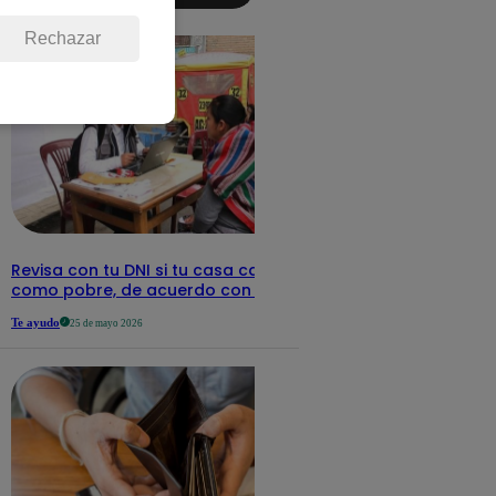
detalles
Rechazar
Revisa con tu DNI si tu casa califica
como pobre, de acuerdo con el Sisfoh
Te ayudo
25 de mayo 2026