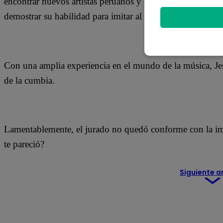
encontrar nuevos artistas peruanos y extranjeros. En esta o
demostrar su habilidad para imitar al Lobo.
Con una amplia experiencia en el mundo de la música, Jes
de la cumbia.
Lamentablemente, el jurado no quedó conforme con la imi
te pareció?
Siguiente a