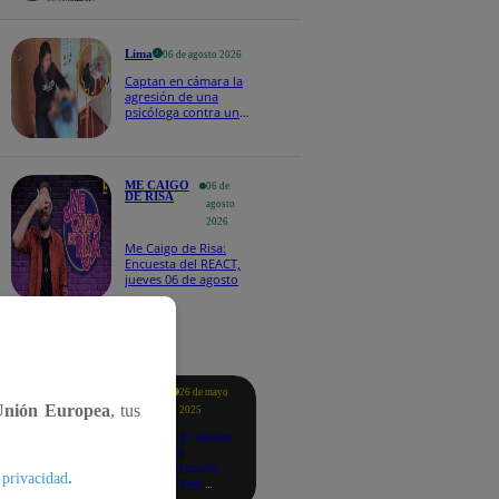
Naldy Saldaña
Lima
06 de agosto 2026
Captan en cámara la
agresión de una
psicóloga contra un
niño con autismo:
madre denuncia
maltratos contínuos
ME CAIGO
06 de
DE RISA
agosto
2026
Me Caigo de Risa:
Encuesta del REACT,
jueves 06 de agosto
tacados
Te
26 de mayo
ayudo
Unión Europea
, tus
2025
Revisa si tienes
deudas
consultando
.
 privacidad
con tu DNI:
aquí los