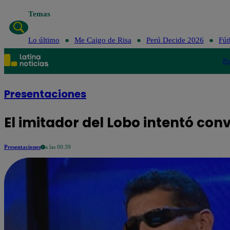
Temas
Lo último
Me Caigo de Risa
Per
Lo último
Me Caigo de Risa
Perú Decide 2026
Fút
Po
Presentaciones
El imitador del Lobo intentó conv
Presentaciones
a las 00:39