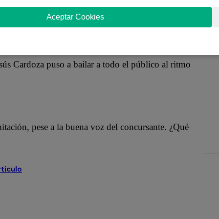
portunidad, este talentoso participante llegó para
Aceptar Cookies
ús Cardoza puso a bailar a todo el público al ritmo
tación, pese a la buena voz del concursante. ¿Qué
rtículo