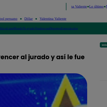
ú Decide 2026
Fútbol peruano
Dólar
Valentina Valiente
Lo último
M
bol peruano
Dólar
Valentina Valiente
lítica
Lima
Mundo
Te ayudo
Tendencias
Deportes
Espectáculos
Más
encer al jurado y así le fue