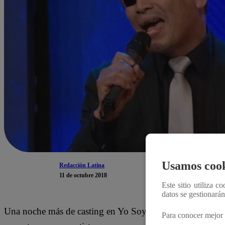
Usamos cook
Redacción Latina
11 de octubre 2018
Este sitio utiliza c
datos se gestionará
Una noche más de casting en Yo Soy. La temporada númer
Para conocer mejor 