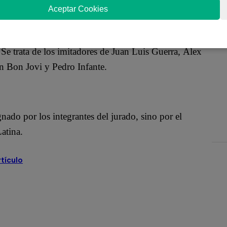
Aceptar Cookies
o. Se trata de los imitadores de Juan Luis Guerra, Álex
 Bon Jovi y Pedro Infante.
nado por los integrantes del jurado, sino por el
atina.
rtículo