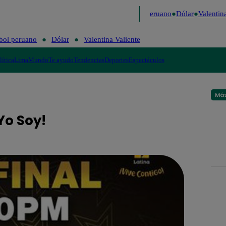
Me Caigo de Risa
Perú Decide 2026
Fútbol peruano
Dólar
Valentina
bol peruano
Dólar
Valentina Valiente
lítica
Lima
Mundo
Te ayudo
Tendencias
Deportes
Espectáculos
Más
Yo Soy!