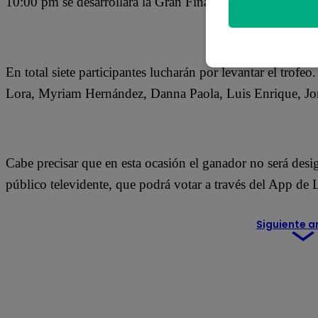
10:00 pm se desarrollará la Gran Final de Yo Soy.
En total siete participantes lucharán por levantar el trofe
Lora, Myriam Hernández, Danna Paola, Luis Enrique, Jon
Cabe precisar que en esta ocasión el ganador no será desig
público televidente, que podrá votar a través del App de L
Siguiente a