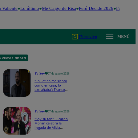
 Valiente
Lo último
Me Caigo de Risa
Perú Decide 2026
Fútbol peru
TV en vivo
MENÚ
 vistos ahora
Yo Soy
07 de agosto 2026
"En Latina me siento
como en casa, lo
extrañaba": Franco
Cabrera emocionado
por estreno de Yo Soy
2026
Yo Soy
07 de agosto 2026
"Soy su fan": Ricardo
Morán celebra la
llegada de Alicia
Mercado a Yo Soy
2026