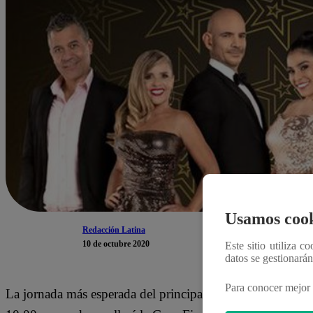
Usamos cook
Redacción Latina
10 de octubre 2020
Este sitio utiliza c
datos se gestionará
Para conocer mejor 
La jornada más esperada del principal programa de la tele