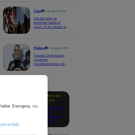
Lima
07 de agosto 2026
Ola de calor se
extiende hasta el
lunes 10 de agosto en
Lima y otras 16
regiones
Política
07 de agosto 2026
Claudia Sheinbaum
confirma
restablecimiento de
las reacciones con
Perú: "Fue un gesto de
buena voluntad hacia
México" | VIDEO
tacados
Te
26 de mayo
ayudo
2025
Unión Europea
, tus
Revisa si tienes
deudas
consultando
con tu DNI:
.
 privacidad
aquí los
detalles