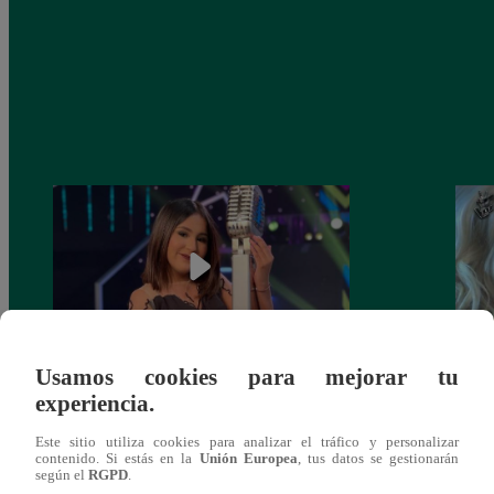
Usamos cookies para mejorar tu
¡Imitadora de Laura Pausini se consagró
Imita
experiencia.
ganadora de Yo Soy: Nueva Generación!
“Beau
Este sitio utiliza cookies para analizar el tráfico y personalizar
contenido. Si estás en la
Unión Europea
, tus datos se gestionarán
según el
RGPD
.