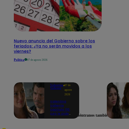
Nuevo anuncio del Gobierno sobre los
feriados: ¿Ya no serán movidos a los
viernes?
Política
07 de agosto 2026
Valentina
07 de
Valiente
agosto
2026
Valentina
Valiente
capítulo 110:
¡Leo le pide
Encuéntranos también en
perdón a Elsa
por haberla
dejado sola