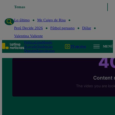
Temas
Lo último
Me Caigo de Risa
Perú Decide 2
Lo último
Me Caigo de Risa
Perú Decide 2026
Fútbol peruano
Dólar
Valentina Valiente
Política
Lima
Mundo
Te ayudo
Tendencias
TV en vivo
MENÚ
Deportes
Espectáculos