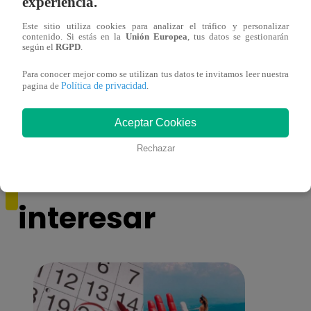
experiencia.
Este sitio utiliza cookies para analizar el tráfico y personalizar
contenido. Si estás en la
Unión Europea
, tus datos se gestionarán
según el
RGPD
.
¡Imitadora de Laura Pausini se consagró
Imita
ganadora de Yo Soy: Nueva Generación!
“Beau
Para conocer mejor como se utilizan tus datos te invitamos leer nuestra
Política de privacidad
pagina de
.
Aceptar Cookies
Rechazar
También te puede
interesar