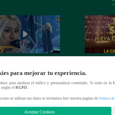
dora de Christina Aguilera cantó
¡Mañana lunes a l
tiful” en su concierto final
a la ganadora de 
ies para mejorar tu experiencia.
Generación!
ookies para analizar el tráfico y personalizar contenido. Si estás en la
n según el
RGPD
.
como se utilizan tus datos te invitamos leer nuestra pagina de
Política de
nteresar
Aceptar Cookies