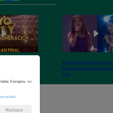
as 8:20 pm conoceremos
Imitadoras de Carmencita Lara 
Yo Soy: Nueva
Pausini cerraron las batallas de
Final
Unión Europea
, tus
.
 privacidad
Rechazar