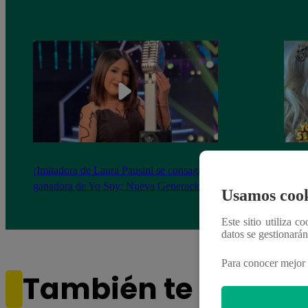
¡Imitadora de Laura Pausini se consagró
Imita
ganadora de Yo Soy: Nueva Generación!
“Beau
Usamos cook
Este sitio utiliza c
datos se gestionará
Para conocer mejor 
También te puede i