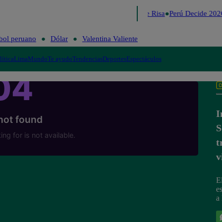
Lo último
Me Caigo de Risa
Perú Decide 2026
bol peruano
Dólar
Valentina Valiente
lítica
Lima
Mundo
Te ayudo
Tendencias
Deportes
Espectáculos
I
S
t
v
E
e
a 