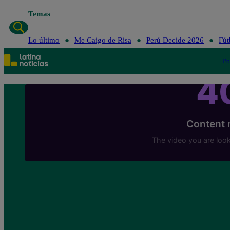
Temas
Lo último
Me Caigo de Risa
Perú Decide 2026
Fút
Po