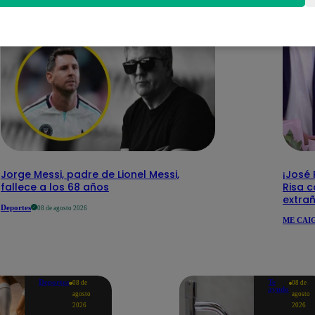
Jorge Messi, padre de Lionel Messi,
¡José
fallece a los 68 años
Risa c
extra
Deportes
08 de agosto 2026
ME CAIG
Deportes
Te
08 de
08 de
ayudo
agosto
agosto
2026
2026