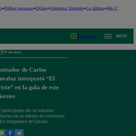
Fútbol peruano
Dólar
Valentina Valiente
Lo último
Me Caigo de Ri
TV en vivo
MENÚ
TV en vivo
mitador de Carlos
oraluz interpretó “El
riste” en la gala de este
iernes
l participante dio su máximo
sfuerzo en su intento de convencer
los integrantes del jurado.