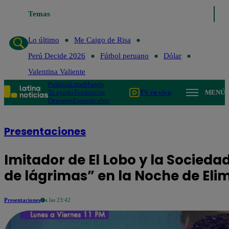
Temas
Lo último
Me Caigo de Ri
Lo último
Me Caigo de Risa
Perú Decide 2026
Fútbol peruano
Dólar
Valentina Valiente
Política
Lima
Mundo
Te ayudo
Tendencias
TV en vivo
MENÚ
Deportes
Espectáculos
Presentaciones
Imitador de El Lobo y la Socied
de lágrimas” en la Noche de Eli
Presentaciones
a las 23:42