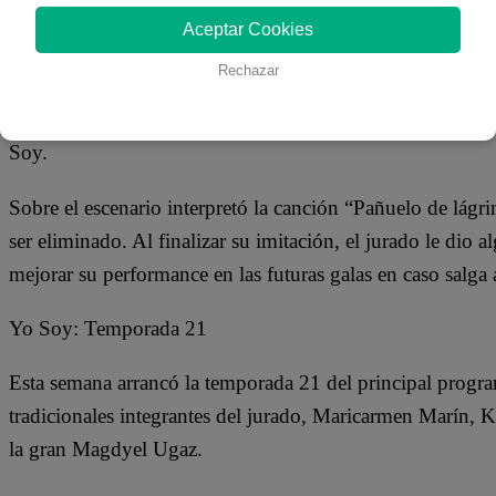
06 de septiembre 2018
Aceptar Cookies
Rechazar
Roberto Quesñay, el imitador del cantante peruano de cum
Sociedad Privada, tuvo su concierto en la primera Noche
Soy.
Sobre el escenario interpretó la canción “Pañuelo de lágri
ser eliminado. Al finalizar su imitación, el jurado le dio
mejorar su performance en las futuras galas en caso salga 
Yo Soy: Temporada 21
Esta semana arrancó la temporada 21 del principal progra
tradicionales integrantes del jurado, Maricarmen Marín, 
la gran Magdyel Ugaz.