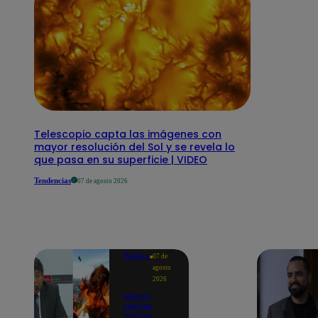
Telescopio capta las imágenes con
mayor resolución del Sol y se revela lo
que pasa en su superficie | VIDEO
Tendencias
07 de agosto 2026
Política
07 de
agosto
2026
Menos
Fiestas
Patrias,