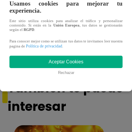
Usamos cookies para mejorar tu
experiencia.
Este sitio utiliza cookies para analizar el tráfico y personalizar
contenido. Si estás en la
Unión Europea
, tus datos se gestionarán
según el
RGPD
.
¡Imitadora de Laura Pausini se consagró
Imita
Para conocer mejor como se utilizan tus datos te invitamos leer nuestra
ganadora de Yo Soy: Nueva Generación!
“Beau
Política de privacidad
pagina de
.
Aceptar Cookies
Rechazar
También te puede
interesar