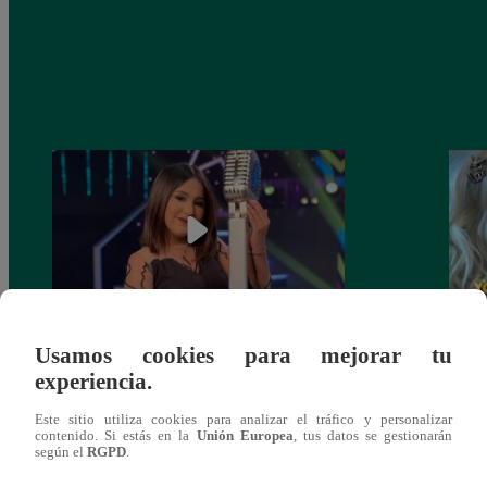
Usamos cookies para mejorar tu
¡Imitadora de Laura Pausini se consagró
Imita
experiencia.
ganadora de Yo Soy: Nueva Generación!
“Beau
Este sitio utiliza cookies para analizar el tráfico y personalizar
contenido. Si estás en la
Unión Europea
, tus datos se gestionarán
según el
RGPD
.