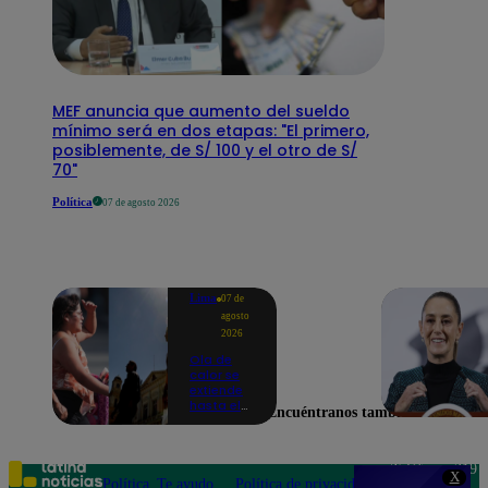
MEF anuncia que aumento del sueldo
mínimo será en dos etapas: "El primero,
posiblemente, de S/ 100 y el otro de S/
70"
Política
07 de agosto 2026
Lima
07 de
agosto
2026
Ola de
calor se
extiende
hasta el
Encuéntranos también en
lunes 10
de
agosto en
Lima y
Teléfono: 219
X
otras 16
Política
Te ayudo
Política de privacidad
1000