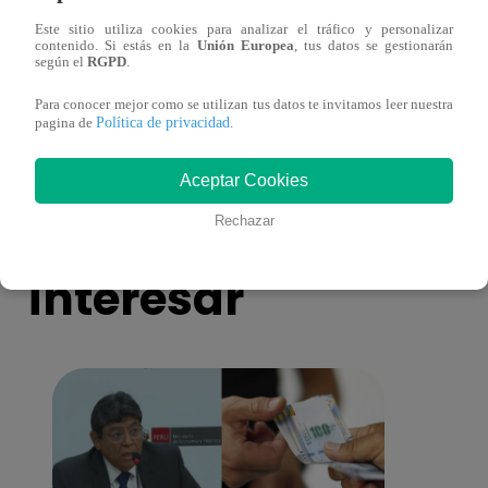
Este sitio utiliza cookies para analizar el tráfico y personalizar
¡Imitadora de Laura Pausini se consagró
Imita
contenido. Si estás en la
Unión Europea
, tus datos se gestionarán
según el
RGPD
.
ganadora de Yo Soy: Nueva Generación!
“Beau
Para conocer mejor como se utilizan tus datos te invitamos leer nuestra
Política de privacidad
pagina de
.
Aceptar Cookies
También te puede
Rechazar
interesar