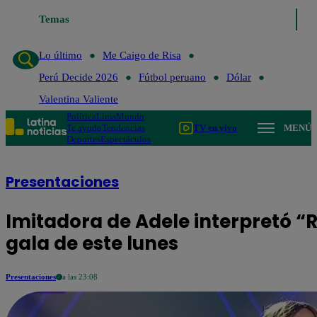
Lo último
Temas
Me Caigo de Risa
Perú Decide 2026
Fútbol peruano
Lo último
Me Caigo de Risa
Perú Decide 2026
Fútbol peruano
Dólar
Valentina Valiente
Política
Lima
Mundo
Te ayudo
Tendencias
TV en vivo
MENÚ
Deportes
Espectáculos
Presentaciones
Imitadora de Adele interpretó “Ro
gala de este lunes
Presentaciones
a las 23:08