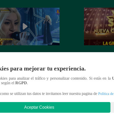
dora de Christina Aguilera cantó
¡Mañana lunes a l
tiful” en su concierto final
a la ganadora de 
Generación!
ies para mejorar tu experiencia.
ookies para analizar el tráfico y personalizar contenido. Si estás en la
n según el
RGPD
.
como se utilizan tus datos te invitamos leer nuestra pagina de
Política de
nteresar
Aceptar Cookies