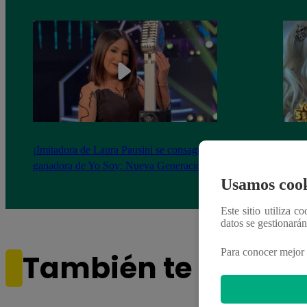
¡Imitadora de Laura Pausini se consagró
Imita
ganadora de Yo Soy: Nueva Generación!
“Beau
Usamos cook
Este sitio utiliza c
datos se gestionará
Para conocer mejor 
También te puede i