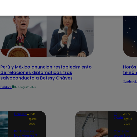
Perú y México anuncian restablecimiento
Horós
de relaciones diplomáticas tras
te irá
salvoconducto a Betssy Chávez
Tendenci
Política
07 de agosto 2026
Deportes
Te
07 de
07 de
ayudo
agosto
agosto
2026
2026
Partidos de
Corte de
hoy, viernes 7
agua hoy,