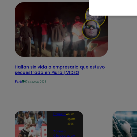
Hallan sin vida a empresario que estuvo
secuestrado en Piura | VIDEO
Perú
07 de agosto 2026
Deportes
07 de
agosto
2026
Torneo
Clausura: ¿A