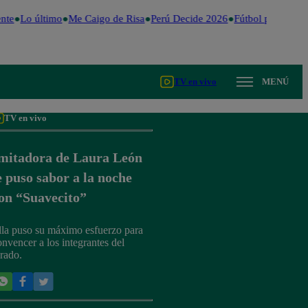
nte
Lo último
Me Caigo de Risa
Perú Decide 2026
Fútbol peruano
D
TV en vivo
MENÚ
TV en vivo
mitadora de Laura León
e puso sabor a la noche
on “Suavecito”
lla puso su máximo esfuerzo para
onvencer a los integrantes del
urado.