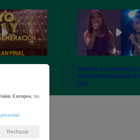
as 8:20 pm conoceremos
Imitadoras de Carmencita Lara 
Yo Soy: Nueva
Pausini cerraron las batallas de
Final
Unión Europea
, tus
.
 privacidad
Rechazar