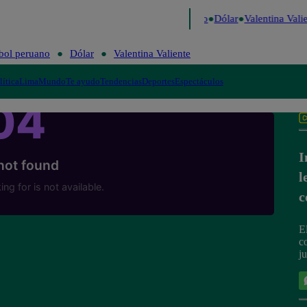
igo de Risa
Perú Decide 2026
Fútbol peruano
Dólar
Valentina Valie
bol peruano
Dólar
Valentina Valiente
lítica
Lima
Mundo
Te ayudo
Tendencias
Deportes
Espectáculos
I
l
c
E
c
j