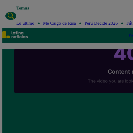
Temas
Lo último
Me Ca
Lo último
Me Caigo de Risa
Perú Decide 2026
Fút
Po