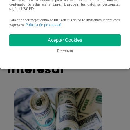
Este sitio utiliza cookies para analizar el tráfico y personalizar
¡Imitadora de Laura Pausini se consagró
Imita
contenido. Si estás en la
Unión Europea
, tus datos se gestionarán
ganadora de Yo Soy: Nueva Generación!
“Beau
según el
RGPD
.
Para conocer mejor como se utilizan tus datos te invitamos leer nuestra
Política de privacidad
pagina de
.
Aceptar Cookies
También te puede
Rechazar
interesar