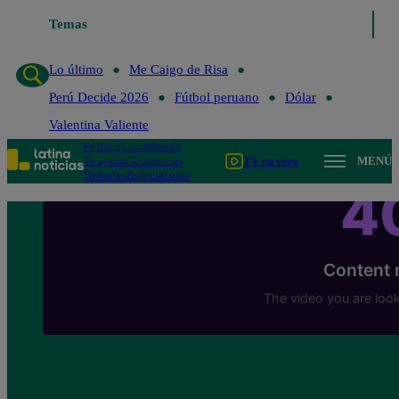
Temas
Lo último
Me Caigo de Ris
Lo último
Me Caigo de Risa
Perú Decide 2026
Fútbol peruano
Dólar
Valentina Valiente
Política
Lima
Mundo
Te ayudo
Tendencias
TV en vivo
MENÚ
Deportes
Espectáculos