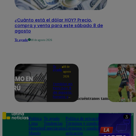
¿Cuánto está el dólar HOY? Precio,
compra y venta para este sábado 8 de
agosto
Te ayudo
08 de agosto 2026
Te
08 de
ayudo
agosto
2026
Temblor en
Perú hoy, 8
de agosto:
horario y
Encuéntranos también en
epicentro
del último
sismo,
según IGP
Teléfono: 219
X
Política
Te ayudo
Política de privacidad
1000
Lima
Tendencias
Términos y condiciones
Av. San
Deportes
Espectáculos
Términos y condiciones
Felipe 968
Mundo
aplicación
Jesús María