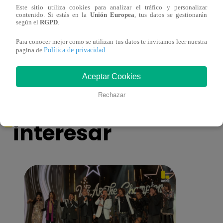
Este sitio utiliza cookies para analizar el tráfico y personalizar
contenido. Si estás en la
Unión Europea
, tus datos se gestionarán
¡Imitadora de Laura Pausini se consagró
Imita
según el
RGPD
.
ganadora de Yo Soy: Nueva Generación!
“Beau
Para conocer mejor como se utilizan tus datos te invitamos leer nuestra
Política de privacidad
pagina de
.
Aceptar Cookies
También te puede
Rechazar
interesar