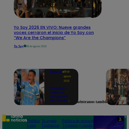
Yo Soy 2026 EN VIVO: Nueve grandes
voces cerraron el inicio de Yo Soy con
“We Are the Champions”
Yo Soy
08 de agosto 2026
Deportes
08 de
agosto
2026
Partidos y
tabla de
posiciones
del Torneo
Encuéntranos también en
Clausura EN
VIVO: así van
los equipos
en la fecha 4
Teléfono: 219
X
Política
Te ayudo
Política de privacidad
1000
Lima
Tendencias
Términos y condiciones
Av. San