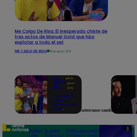
Me Caigo De Risa: El inesperado chiste de
tres actos de Manuel Gold que hizo
explotar a todo el set
ME CAIGO DE RISA
06 de agosto 2026
ME
06 de
CAIGO
agosto
DE
RISA
2026
"A Peláez le
dicen...":
Manuel Gold
hace
Encuéntranos también en
explotar de
risa a Julio
Díaz antes
de contar el
Teléfono: 219
X
chiste
Política
Te ayudo
Política de privacidad
1000
Lima
Tendencias
Términos y condiciones
Av. San