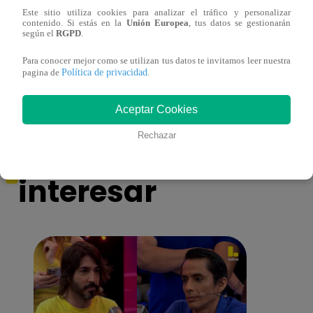
Este sitio utiliza cookies para analizar el tráfico y personalizar
contenido. Si estás en la
Unión Europea
, tus datos se gestionarán
¡Imitadora de Laura Pausini se consagró
Imita
según el
RGPD
.
ganadora de Yo Soy: Nueva Generación!
“Beau
Para conocer mejor como se utilizan tus datos te invitamos leer nuestra
Política de privacidad
pagina de
.
Aceptar Cookies
También te puede
Rechazar
interesar