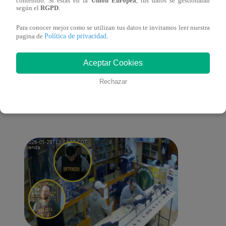
contenido. Si estás en la
Unión Europea
, tus datos se gestionarán
según el
RGPD
.
Para conocer mejor como se utilizan tus datos te invitamos leer nuestra
Política de privacidad
pagina de
.
Aceptar Cookies
También te puede
Rechazar
interesar