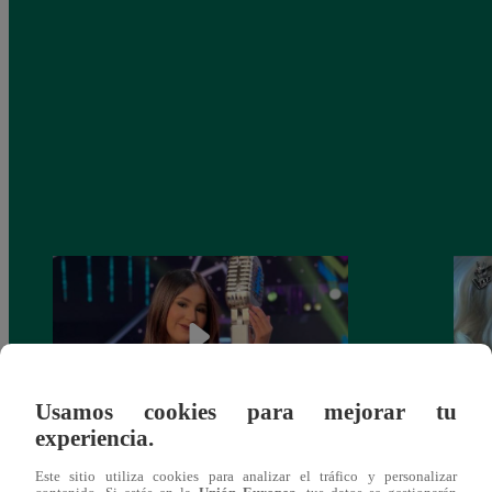
Usamos cookies para mejorar tu
experiencia.
¡Imitadora de Laura Pausini se consagró
Imita
Este sitio utiliza cookies para analizar el tráfico y personalizar
ganadora de Yo Soy: Nueva Generación!
“Beau