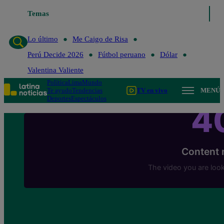
Temas
Lo último
Me Caigo de Risa
Lo último
Me Caigo de Risa
Perú Decide 2026
Fútbol peruano
Dólar
Valentina Valiente
Política
Lima
Mundo
Te ayudo
Tendencias
TV en vivo
MENÚ
Deportes
Espectáculos