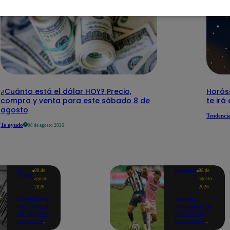
¿Cuánto está el dólar HOY? Precio,
Horós
compra y venta para este sábado 8 de
te irá
agosto
Tendenci
Te ayudo
08 de agosto 2026
Te
Deportes
08 de
08 de
ayudo
agosto
agosto
2026
2026
Temblor en
Torneo
Perú hoy, 8
Clausura: ¿A
de agosto:
qué hora y
horario y
dónde ver
epicentro
Sport Boys