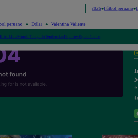
Lo último
Me Caigo de Risa
Perú Decide 2026
Fútbol peruano
D
bol peruano
Dólar
Valentina Valiente
lítica
Lima
Mundo
Te ayudo
Tendencias
Deportes
Espectáculos
I
M
“
t