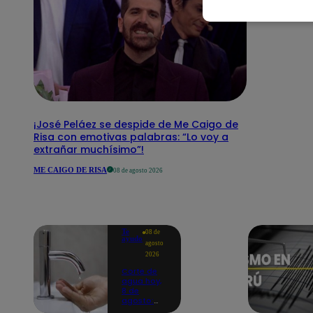
¡José Peláez se despide de Me Caigo de
Risa con emotivas palabras: “Lo voy a
extrañar muchísimo”!
ME CAIGO DE RISA
08 de agosto 2026
Te
08 de
ayudo
agosto
2026
Corte de
agua hoy,
8 de
agosto:
horarios y