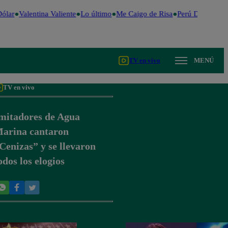
ólar
Valentina Valiente
Lo último
Me Caigo de Risa
Perú Decide 202
TV en vivo
MENÚ
TV en vivo
mitadores de Agua
arina cantaron
Cenizas” y se llevaron
odos los elogios