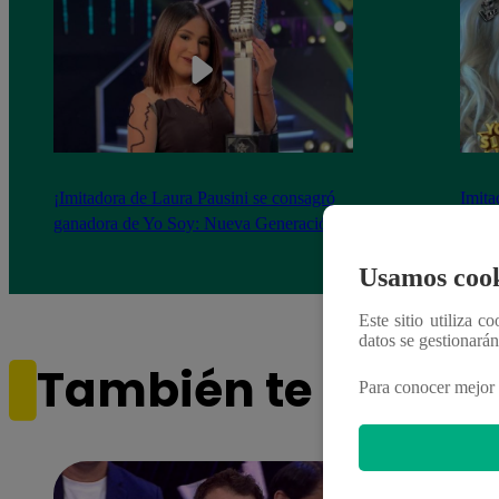
¡Imitadora de Laura Pausini se consagró
Imita
ganadora de Yo Soy: Nueva Generación!
“Beau
Usamos cook
Este sitio utiliza c
datos se gestionará
También te puede i
Para conocer mejor 