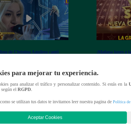
dora de Christina Aguilera cantó
¡Mañana lunes a l
tiful” en su concierto final
a la ganadora de 
Generación!
ies para mejorar tu experiencia.
ookies para analizar el tráfico y personalizar contenido. Si estás en la
n según el
RGPD
.
nteresar
como se utilizan tus datos te invitamos leer nuestra pagina de
Política de
Aceptar Cookies