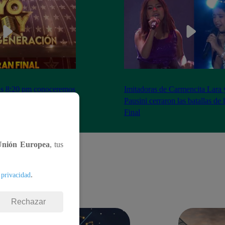
as 8:20 pm conoceremos
Imitadoras de Carmencita Lara 
Yo Soy: Nueva
Pausini cerraron las batallas de
Final
Unión Europea
, tus
.
 privacidad
Rechazar