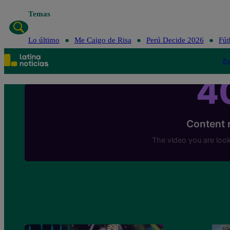
Temas
Lo último
Me Caigo de Risa
Perú Decide 2026
Fút
Po