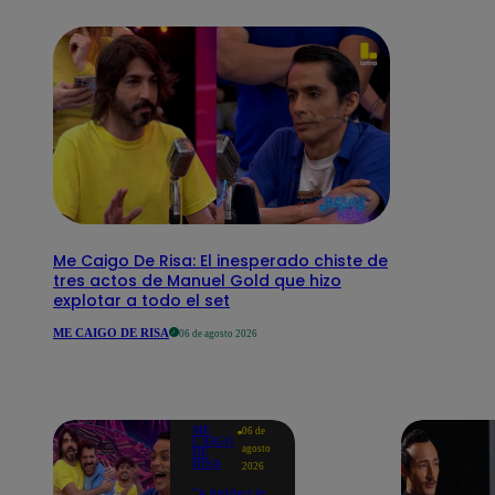
Me Caigo De Risa: El inesperado chiste de
tres actos de Manuel Gold que hizo
explotar a todo el set
ME CAIGO DE RISA
06 de agosto 2026
ME
06 de
CAIGO
agosto
DE
RISA
2026
"A Peláez le