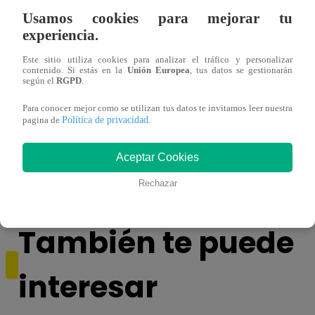
Usamos cookies para mejorar tu
experiencia.
Este sitio utiliza cookies para analizar el tráfico y personalizar
contenido. Si estás en la
Unión Europea
, tus datos se gestionarán
según el
RGPD
.
Para conocer mejor como se utilizan tus datos te invitamos leer nuestra
Política de privacidad
¡Imitadora de Laura Pausini se consagró
Imita
pagina de
.
ganadora de Yo Soy: Nueva Generación!
“Beau
Aceptar Cookies
Rechazar
También te puede
interesar