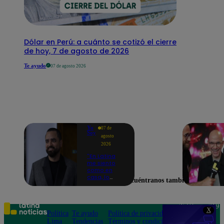
Dólar en Perú: a cuánto se cotizó el cierre
de hoy, 7 de agosto de 2026
Te ayudo
07 de agosto 2026
Yo
07 de
Soy
agosto
2026
"En Latina
me siento
como en
casa, lo
Encuéntranos también en
extrañaba":
Franco
Cabrera
emocionado
Teléfono: 219
X
por estreno
Política
Te ayudo
Política de privacidad
1000
de Yo Soy
Lima
Tendencias
Términos y condiciones
Av. San