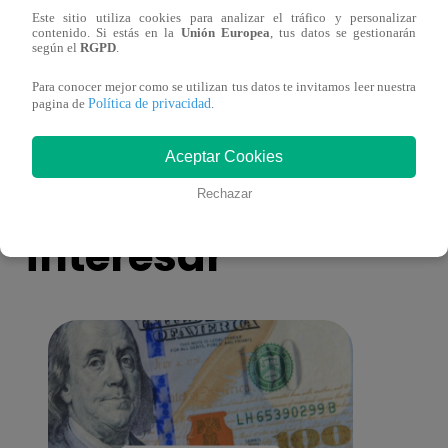
Este sitio utiliza cookies para analizar el tráfico y personalizar
¡Imitadora de Laura Pausini se consagró
Imita
contenido. Si estás en la
Unión Europea
, tus datos se gestionarán
ganadora de Yo Soy: Nueva Generación!
“Beau
según el
RGPD
.
Para conocer mejor como se utilizan tus datos te invitamos leer nuestra
Política de privacidad
pagina de
.
Aceptar Cookies
También te puede
Rechazar
interesar