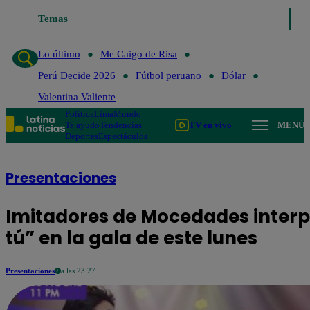
o
Me Caigo de Risa
Temas
Perú Decide 2026
Fútbol peruano
Dólar
Valenti
Lo último
Me Caigo de Risa
Perú Decide 2026
Fútbol peruano
Dólar
Valentina Valiente
Política
Lima
Mundo
Te ayudo
Tendencias
TV en vivo
MENÚ
Deportes
Espectáculos
Presentaciones
Imitadores de Mocedades interp
tú” en la gala de este lunes
Presentaciones
a las 23:27