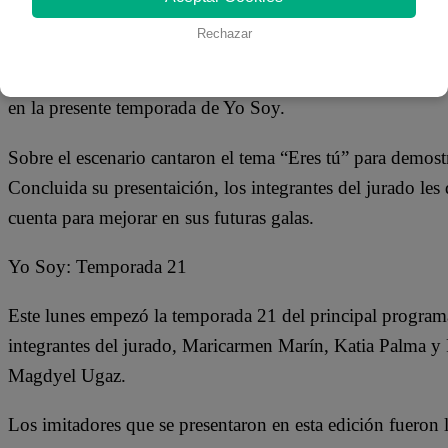
03 de septiembre 2018
Rechazar
Marizol, Clara, Luis y Carlos, los imitadores de la band
en la presente temporada de Yo Soy.
Sobre el escenario cantaron el tema “Eres tú” para demost
Concluida su presentaición, los integrantes del jurado les
cuenta para mejorar en sus futuras galas.
Yo Soy: Temporada 21
Este lunes empezó la temporada 21 del principal programa
integrantes del jurado, Maricarmen Marín, Katia Palma y
Magdyel Ugaz.
Los imitadores que se presentaron en esta edición fueron