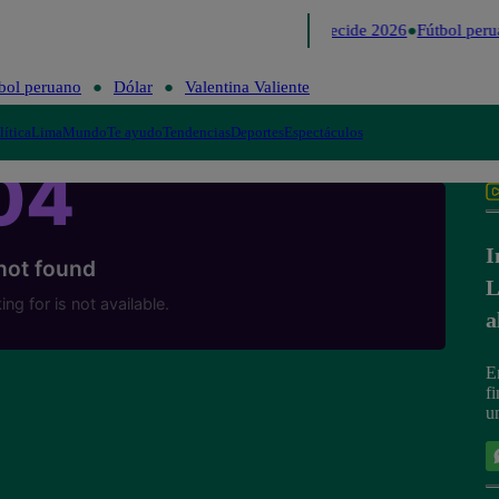
Lo último
Me Caigo de Risa
Perú Decide 2026
Fútbol peru
bol peruano
Dólar
Valentina Valiente
lítica
Lima
Mundo
Te ayudo
Tendencias
Deportes
Espectáculos
I
L
a
E
fi
u