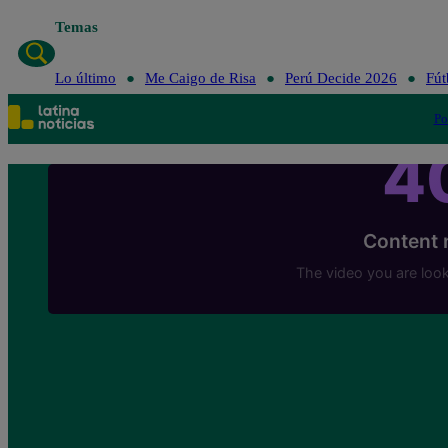
Temas
Lo último
Me Caigo de Risa
Perú Decide 2026
Fút
Po