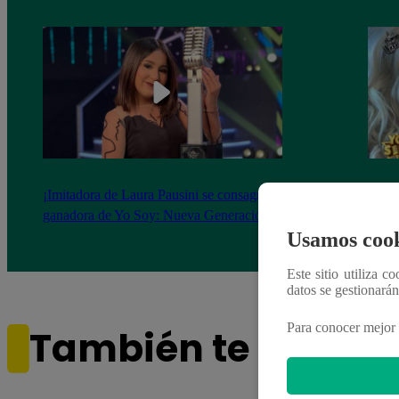
¡Imitadora de Laura Pausini se consagró
Imita
ganadora de Yo Soy: Nueva Generación!
“Beau
Usamos cook
Este sitio utiliza c
datos se gestionará
Para conocer mejor 
También te puede i