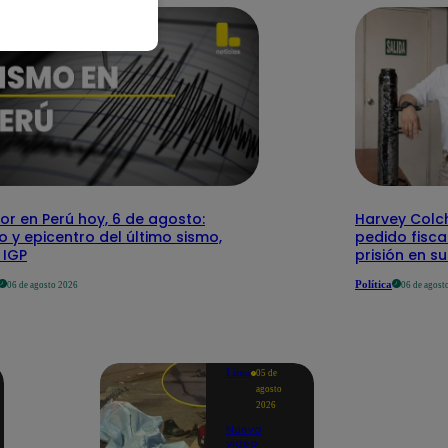
r en Perú hoy, 6 de agosto:
Harvey Colc
o y epicentro del último sismo,
pedido fisca
 IGP
prisión en s
Política
06 de agosto 2026
06 de agost
Lima
05 de
agosto
2026
Nuevo
video