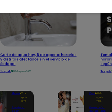
Corte de agua hoy, 6 de agosto: horarios
Temblo
y distritos afectados sin el servicio de
horari
Sedapal
según
Te ayudo
Te ayudo
06 de agosto 2026
Mundo
Perú
05 de
05 de
agosto
agosto
2026
2026
Asesinan
Papa León
de un
XIV en Perú: