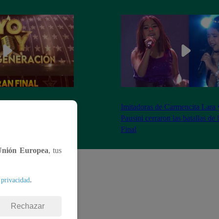
as 8:20 pm conoceremos
Imitadoras de Carmencita Lara 
Yo Soy: Nueva
Pausini cerraron las batallas de
Final
Unión Europea
, tus
.
 privacidad
Rechazar