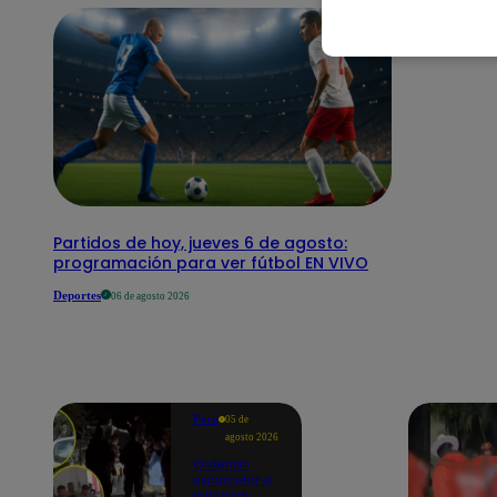
Partidos de hoy, jueves 6 de agosto:
programación para ver fútbol EN VIVO
Deportes
06 de agosto 2026
Perú
05 de
agosto 2026
Ordenan
excarcelar a
militares