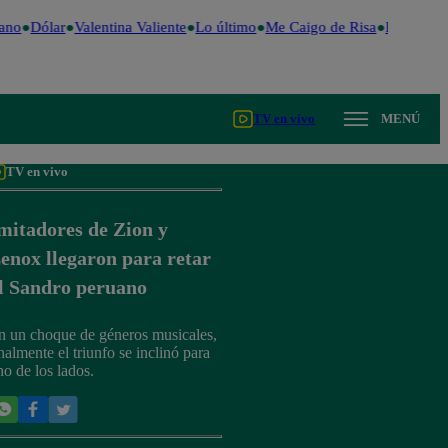
ano
Dólar
Valentina Valiente
Lo último
Me Caigo de Risa
Perú Deci
TV en vivo
MENÚ
TV en vivo
mitadores de Zion y
enox llegaron para retar
l Sandro peruano
n un choque de géneros musicales,
nalmente el triunfo se inclinó para
no de los lados.