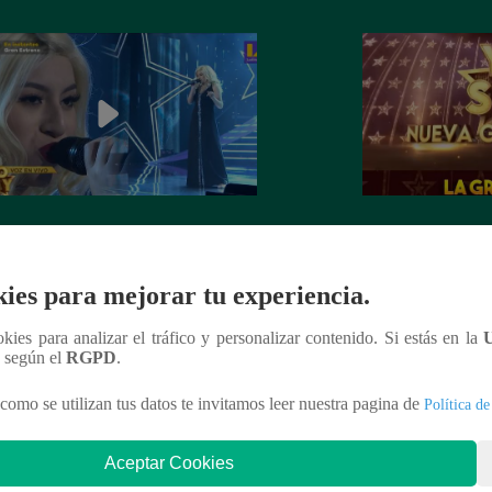
dora de Christina Aguilera cantó
¡Mañana lunes a l
tiful” en su concierto final
a la ganadora de 
Generación!
ies para mejorar tu experiencia.
ookies para analizar el tráfico y personalizar contenido. Si estás en la
n según el
RGPD
.
como se utilizan tus datos te invitamos leer nuestra pagina de
Política de
nteresar
Aceptar Cookies