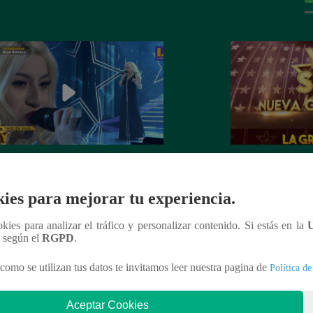
dora de Christina Aguilera cantó
¡Mañana lunes a l
tiful” en su concierto final
a la ganadora de 
ies para mejorar tu experiencia.
Generación!
ookies para analizar el tráfico y personalizar contenido. Si estás en la
n según el
RGPD
.
como se utilizan tus datos te invitamos leer nuestra pagina de
Política de
nteresar
Aceptar Cookies