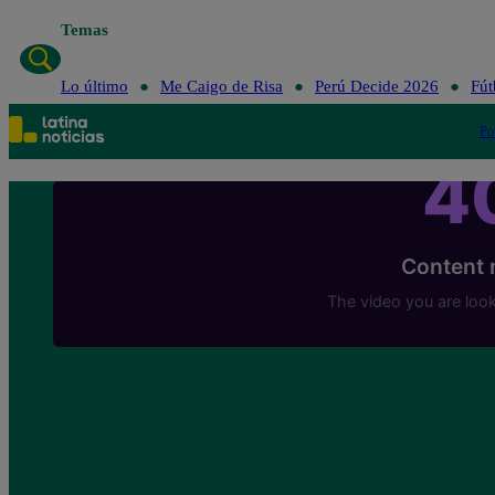
Temas
Lo últi
Lo último
Me Caigo de Risa
Perú Decide 2026
Fút
Po