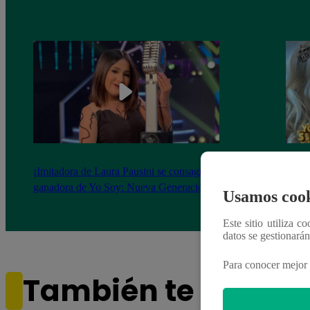
¡Imitadora de Laura Pausini se consagró
Imita
ganadora de Yo Soy: Nueva Generación!
“Beau
Usamos cook
Este sitio utiliza c
datos se gestionará
Para conocer mejor 
También te puede i