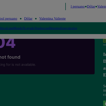
mo
Me Caigo de Risa
Perú Decide 2026
Fútbol peruano
Dólar
Valent
bol peruano
Dólar
Valentina Valiente
lítica
Lima
Mundo
Te ayudo
Tendencias
Deportes
Espectáculos
I
D
a
E
S
i
c