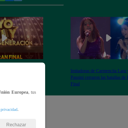
as 8:20 pm conoceremos
Imitadoras de Carmencita Lara 
Yo Soy: Nueva
Pausini cerraron las batallas de
Final
Unión Europea
, tus
.
 privacidad
Rechazar