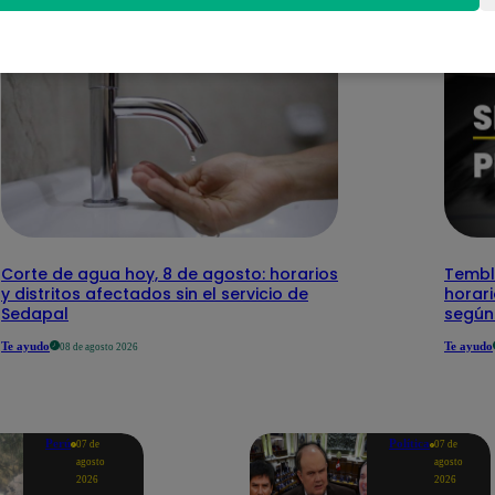
Corte de agua hoy, 8 de agosto: horarios
Temblo
y distritos afectados sin el servicio de
horari
Sedapal
según
Te ayudo
Te ayudo
08 de agosto 2026
Perú
Política
07 de
07 de
agosto
agosto
2026
2026