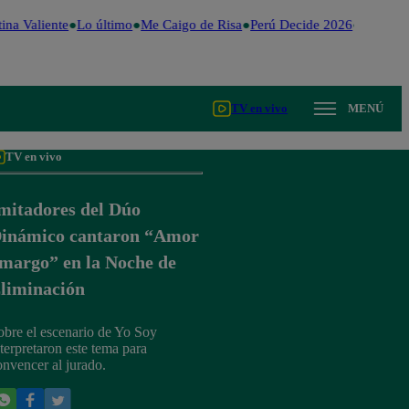
ina Valiente
Lo último
Me Caigo de Risa
Perú Decide 2026
Fútbol p
TV en vivo
MENÚ
TV en vivo
mitadores del Dúo
inámico cantaron “Amor
margo” en la Noche de
liminación
obre el escenario de Yo Soy
nterpretaron este tema para
onvencer al jurado.