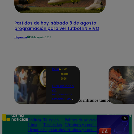
Partidos de hoy, sábado 8 de agosto:
programación para ver fútbol EN VIVO
Deportes
08 de agosto 2026
Perú
07 de
agosto
2026
Giro en caso
de
empresario
secuestrado
Encuéntranos también en
y asesinado:
Habría sido
un ajuste de
cuentas
Teléfono: 219
X
Política
Te ayudo
Política de privacidad
1000
Lima
Tendencias
Términos y condiciones
Av. San
Deportes
Espectáculos
Términos y condiciones
Felipe 968