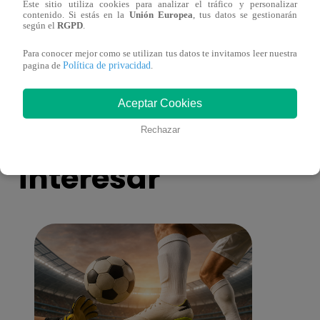
Este sitio utiliza cookies para analizar el tráfico y personalizar
¡Imitadora de Laura Pausini se consagró
Imita
contenido. Si estás en la
Unión Europea
, tus datos se gestionarán
ganadora de Yo Soy: Nueva Generación!
“Beau
según el
RGPD
.
Para conocer mejor como se utilizan tus datos te invitamos leer nuestra
Política de privacidad
pagina de
.
Aceptar Cookies
También te puede
Rechazar
interesar