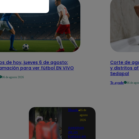
os de hoy, jueves 6 de agosto:
Corte de agu
amación para ver fútbol EN VIVO
y distritos a
Sedapal
06 de agosto 2026
Te ayudo
06 de ago
Mundo
05 de
agosto
2026
Asesinan
de un
balazo en