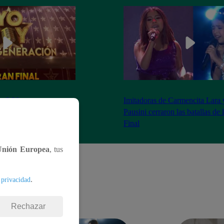
as 8:20 pm conoceremos
Imitadoras de Carmencita Lara 
Yo Soy: Nueva
Pausini cerraron las batallas de
Final
Unión Europea
, tus
.
 privacidad
Rechazar