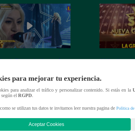
dora de Christina Aguilera cantó
¡Mañana lunes a l
tiful” en su concierto final
a la ganadora de 
Generación!
ies para mejorar tu experiencia.
ookies para analizar el tráfico y personalizar contenido. Si estás en la
n según el
RGPD
.
nteresar
como se utilizan tus datos te invitamos leer nuestra pagina de
Política de
Aceptar Cookies