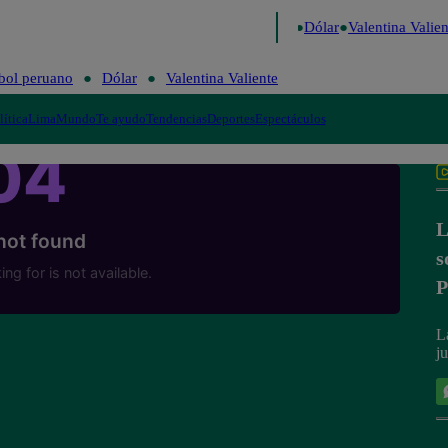
go de Risa
Perú Decide 2026
Fútbol peruano
Dólar
Valentina Valient
bol peruano
Dólar
Valentina Valiente
lítica
Lima
Mundo
Te ayudo
Tendencias
Deportes
Espectáculos
L
s
L
j