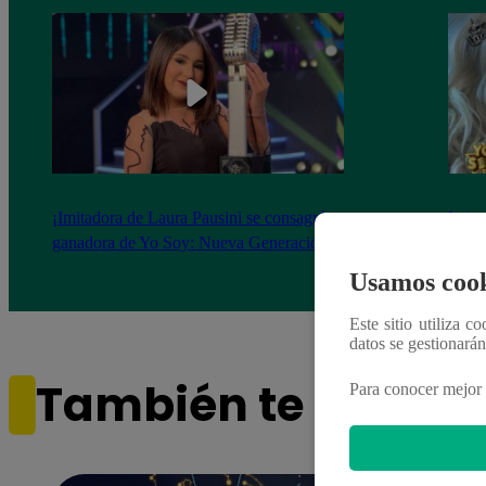
¡Imitadora de Laura Pausini se consagró
Imita
ganadora de Yo Soy: Nueva Generación!
“Beau
Usamos cook
Este sitio utiliza c
datos se gestionará
También te puede i
Para conocer mejor 