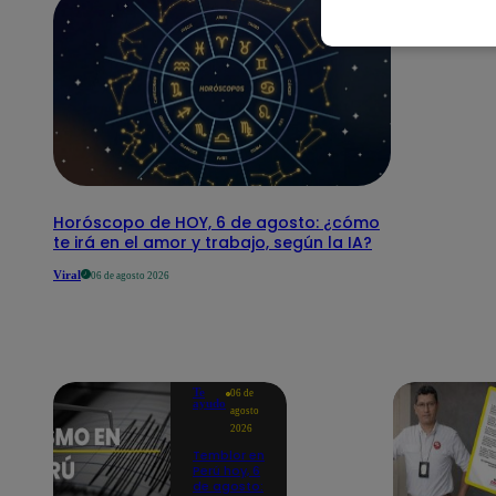
Horóscopo de HOY, 6 de agosto: ¿cómo
te irá en el amor y trabajo, según la IA?
Viral
06 de agosto 2026
Te
06 de
ayudo
agosto
2026
Temblor en
Perú hoy, 6
de agosto: