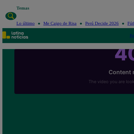
Temas
Lo último
Me Cai
Lo último
Me Caigo de Risa
Perú Decide 2026
Fút
Po