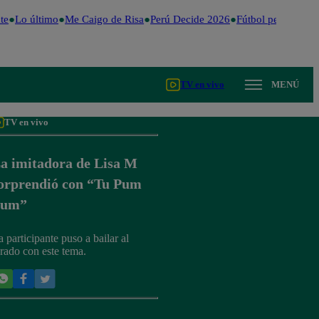
e
Lo último
Me Caigo de Risa
Perú Decide 2026
Fútbol peruano
Dó
TV en vivo
MENÚ
TV en vivo
a imitadora de Lisa M
orprendió con “Tu Pum
Pum”
a participante puso a bailar al
urado con este tema.