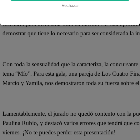
Rechazar
Miércoles de eliminación en Yo Soy. En la semana final de
escenario para demostrar todo su talento. En esta oportu
demostrar que tiene lo necesario para ser considerada la 
Con toda la sensualidad que la caracteriza, la concursant
tema “Mío”. Para esta gala, una pareja de Los Cuatro Fin
Marcio y Yamila, nos demostraron toda su fuerza sobre el
Lamentablemente, el jurado no quedó contento con la pues
Paulina Rubio, y destacó varios errores que tendrá que corre
viernes. ¡No te puedes perder esta presentación!