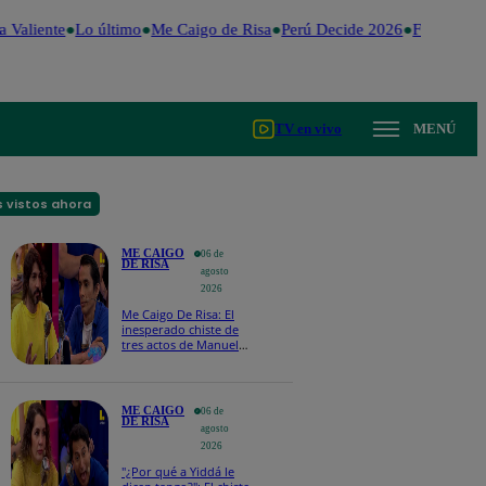
 Valiente
Lo último
Me Caigo de Risa
Perú Decide 2026
Fútbol peru
TV en vivo
MENÚ
 vistos ahora
ME CAIGO
06 de
DE RISA
agosto
2026
Me Caigo De Risa: El
inesperado chiste de
tres actos de Manuel
Gold que hizo
explotar a todo el set
ME CAIGO
06 de
DE RISA
agosto
2026
"¿Por qué a Yiddá le