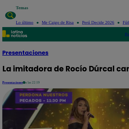
Temas
Lo último
Lo último
Me Caigo de Risa
Perú Decide 2026
Fút
Po
Presentaciones
La imitadora de Rocío Dúrcal can
Presentaciones
a las 22:19