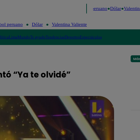
Me Caigo de Risa
Perú Decide 2026
Fútbol peruano
Dólar
Valentina
bol peruano
Dólar
Valentina Valiente
lítica
Lima
Mundo
Te ayudo
Tendencias
Deportes
Espectáculos
Más
tó “Ya te olvidé”