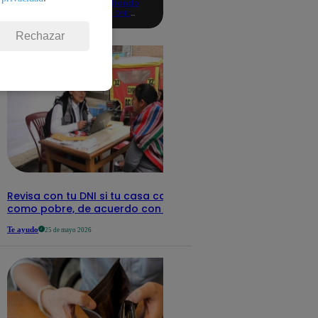
consultando
con tu DNI:
aquí los
detalles
Rechazar
Revisa con tu DNI si tu casa califica
como pobre, de acuerdo con el Sisfoh
Te ayudo
25 de mayo 2026