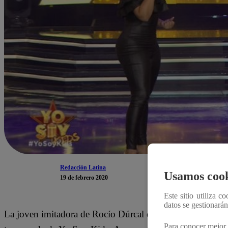
Redacción Latina
Usamos cook
19 de febrero 2020
Este sitio utiliza c
datos se gestionará
La joven imitadora de Rocío Dúrcal dio lo mejor de sí en 
Para conocer mejor 