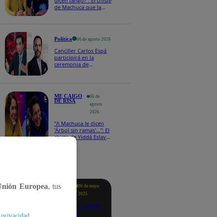
dicen tango?": El chiste
de Machuca que la
hizo reaccionar así en
Me caigo de risa
Política
06 de agosto 2026
Canciller Carlos Espá
participirá en la
ceremonia de
posesión presidencial
de Abelardo de la
Espriella en Colombia
ME CAIGO
06 de
DE RISA
agosto
2026
"A Machuca le dicen
'Árbol sin ramas'...": El
chiste de Yiddá Eslava
que hizo explotar de
risa a todos
tacados
Unión Europea
, tus
Te
26 de mayo
ayudo
2025
Revisa si tienes
deudas
.
 privacidad