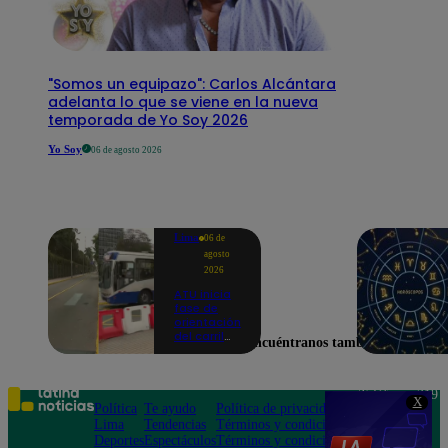
"Somos un equipazo": Carlos Alcántara
adelanta lo que se viene en la nueva
temporada de Yo Soy 2026
Yo Soy
06 de agosto 2026
Lima
06 de
agosto
2026
ATU inicia
fase de
orientación
del carril
Encuéntranos también en
exclusivo
para el
Corredor
Azul en la
Teléfono: 219
X
av.
Política
Te ayudo
Política de privacidad
1000
Arequipa |
Lima
Tendencias
Términos y condiciones
Av. San
VIDEO
Deportes
Espectáculos
Términos y condiciones
Felipe 968