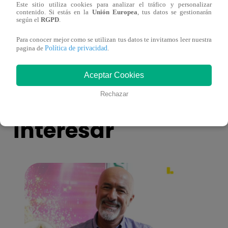
Este sitio utiliza cookies para analizar el tráfico y personalizar
¡Imitadora de Laura Pausini se consagró
Imita
contenido. Si estás en la
Unión Europea
, tus datos se gestionarán
según el
RGPD
.
ganadora de Yo Soy: Nueva Generación!
“Beau
Para conocer mejor como se utilizan tus datos te invitamos leer nuestra
Política de privacidad
pagina de
.
Aceptar Cookies
También te puede
Rechazar
interesar