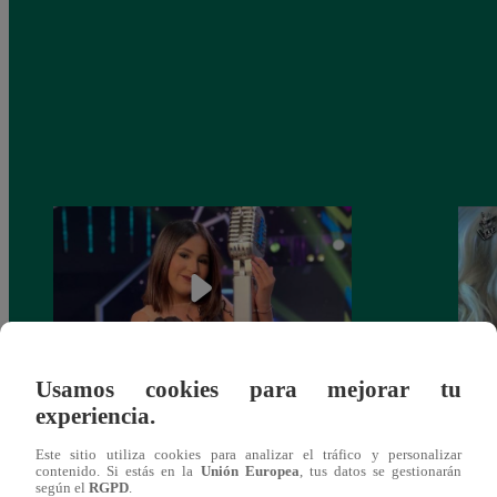
Usamos cookies para mejorar tu
experiencia.
¡Imitadora de Laura Pausini se consagró
Imita
ganadora de Yo Soy: Nueva Generación!
“Beau
Este sitio utiliza cookies para analizar el tráfico y personalizar
contenido. Si estás en la
Unión Europea
, tus datos se gestionarán
según el
RGPD
.