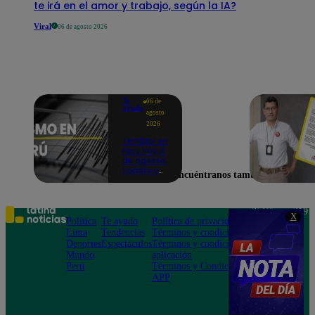
te irá en el amor y trabajo, según la IA?
Viral
06 de agosto 2026
Te
06 de
ayudo
agosto
2026
Temblor en
Perú hoy, 6
de agosto:
horario y
Encuéntranos también en
epicentro
del último
sismo,
según IGP
Teléfono: 219
X
Política
Te ayudo
Política de privacidad
1000
Lima
Tendencias
Términos y condiciones
Av. San
Deportes
Espectáculos
Términos y condiciones
Felipe 968
Mundo
aplicación
Jesús María
Perú
Términos y Condiciones
APP