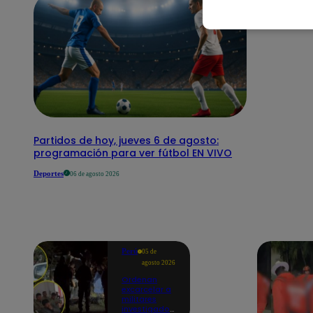
Partidos de hoy, jueves 6 de agosto:
programación para ver fútbol EN VIVO
Deportes
06 de agosto 2026
Perú
05 de
agosto 2026
Ordenan
excarcelar a
militares
investigados