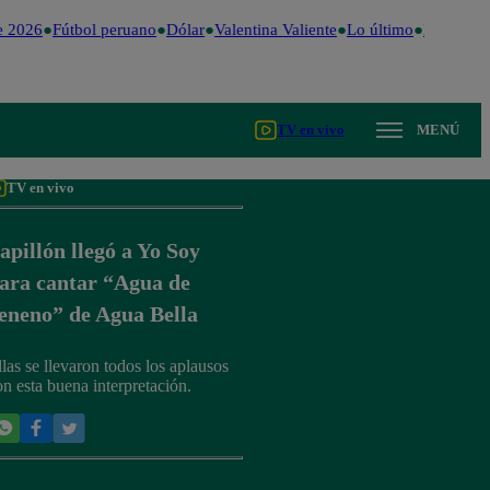
 2026
Fútbol peruano
Dólar
Valentina Valiente
Lo último
Me Caigo 
TV en vivo
MENÚ
TV en vivo
apillón llegó a Yo Soy
ara cantar “Agua de
eneno” de Agua Bella
llas se llevaron todos los aplausos
on esta buena interpretación.