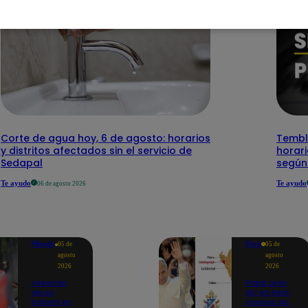
Corte de agua hoy, 6 de agosto: horarios
Temblo
y distritos afectados sin el servicio de
horari
Sedapal
según
Te ayudo
Te ayudo
06 de agosto 2026
Mundo
Perú
05 de
05 de
agosto
agosto
2026
2026
Asesinan
Papa León
de un
XIV en Perú:
balazo en
conoce los