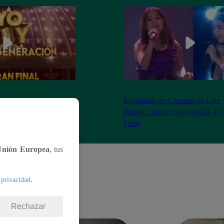
as 8:20 pm conoceremos
Imitadoras de Carmencita Lara 
Yo Soy: Nueva
Pausini cerraron las batallas de
Final
Unión Europea
, tus
.
 privacidad
Rechazar