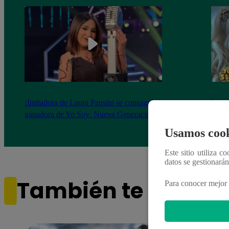
¡Imitadora de Laura Pausini se consagró
Imita
ganadora de Yo Soy: Nueva Generación!
“Beau
Usamos cook
Este sitio utiliza c
datos se gestionará
También te puede i
Para conocer mejor 