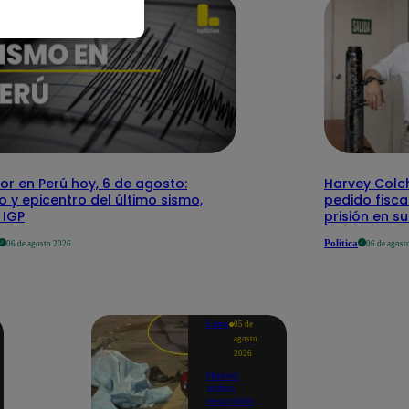
r en Perú hoy, 6 de agosto:
Harvey Colc
o y epicentro del último sismo,
pedido fisca
 IGP
prisión en s
Política
06 de agosto 2026
06 de agost
Lima
05 de
agosto
2026
Nuevo
video
respalda