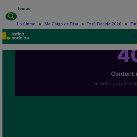
Temas
Lo último
Me Caigo de Risa
Perú Decide 2026
Fút
Po