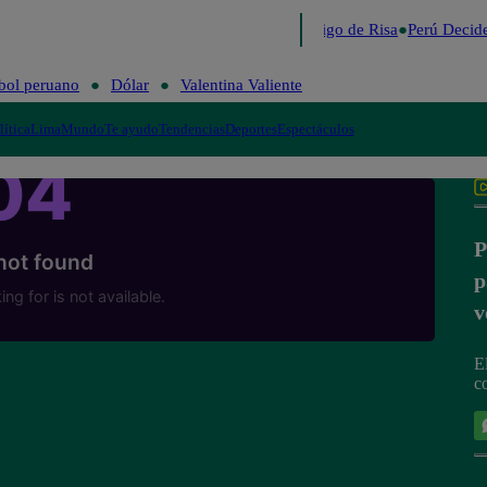
Lo último
Me Caigo de Risa
Perú Decide
bol peruano
Dólar
Valentina Valiente
lítica
Lima
Mundo
Te ayudo
Tendencias
Deportes
Espectáculos
P
p
v
E
c