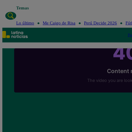
Temas
Lo último
Me Caigo de Risa
Perú Decide 2026
Fút
Po