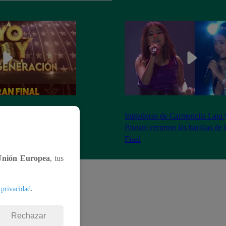
as 8:20 pm conoceremos
Imitadoras de Carmencita Lara 
Yo Soy: Nueva
Pausini cerraron las batallas de
Final
Unión Europea
, tus
.
 privacidad
Rechazar