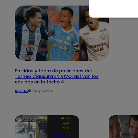
Partidos y tabla de posiciones del
Torneo Clausura EN VIVO: así van los
equipos en la fecha 4
Deportes
07 de agosto 2026
Lima
07 de
agosto
2026
Videos