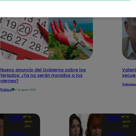
Nuevo anuncio del Gobierno sobre los
Valent
feriados: ¿Ya no serán movidos a los
secue
viernes?
Valentina
Política
07 de agosto 2026
Valentina
Valentina
07 de
07 de
Valiente
Valiente
agosto
agosto
2026
2026
Valentina
Valentina