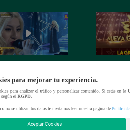
dora de Christina Aguilera cantó
¡Mañana lunes a l
tiful” en su concierto final
a la ganadora de 
ies para mejorar tu experiencia.
Generación!
ookies para analizar el tráfico y personalizar contenido. Si estás en la
n según el
RGPD
.
como se utilizan tus datos te invitamos leer nuestra pagina de
Política de
nteresar
Aceptar Cookies