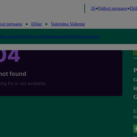
Lo último
Me Caigo de Risa
Perú Decide 2026
Fútbol peruano
Dóla
bol peruano
Dólar
Valentina Valiente
lítica
Lima
Mundo
Te ayudo
Tendencias
Deportes
Espectáculos
P
c
i
G
E
n