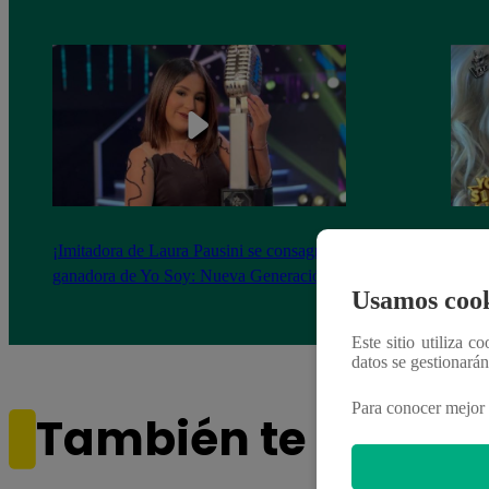
¡Imitadora de Laura Pausini se consagró
Imita
ganadora de Yo Soy: Nueva Generación!
“Beau
Usamos cook
Este sitio utiliza c
datos se gestionará
Para conocer mejor 
También te puede i