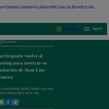
r
Valentina Valiente
Lo último
Me Caigo de Risa
Perú Decide 2026
TV en vivo
MENÚ
TV en vivo
articipante vuelve al
asting para mostrar su
mitación de Juan Luis
uerra
l concursante probó suerte con una
ueva imitación y así le fue.