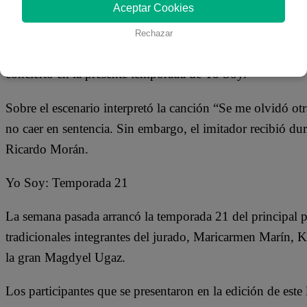
11 de septiembre 2018
Aceptar Cookies
Rechazar
Mario Rodríguez, el imitador del cantautor, actor y com
concierto en la presente temporada de Yo Soy.
Sobre el escenario interpretó la canción “Se me olvidó otr
no caer en sentencia. Sin embargo, el imitador recibió dura
Ricardo Morán.
Yo Soy: Temporada 21
La semana pasada arrancó la temporada 21 del principal 
tradicionales integrantes del jurado, Maricarmen Marín, 
la gran Magdyel Ugaz.
Los participantes que se presentaron en la edición de est