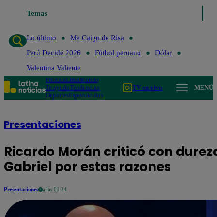
Temas
Lo último
Me Caigo de Risa
Perú Decide 2026
F
Lo último
Me Caigo de Risa
Perú Decide 2026
Fútbol peruano
Dólar
Valentina Valiente
Política
Lima
Mundo
Te ayudo
Tendencias
TV en vivo
MENÚ
Deportes
Espectáculos
Presentaciones
Ricardo Morán criticó con durez
Gabriel por estas razones
Presentaciones
a las 01:24