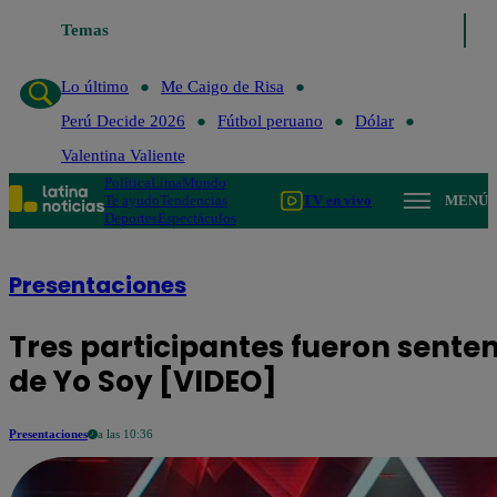
Temas
Lo último
Me Caigo de Risa
Per
Lo último
Me Caigo de Risa
Perú Decide 2026
Fútbol peruano
Dólar
Valentina Valiente
Política
Lima
Mundo
Te ayudo
Tendencias
TV en vivo
MENÚ
Deportes
Espectáculos
Presentaciones
Tres participantes fueron sente
de Yo Soy [VIDEO]
Presentaciones
a las 10:36