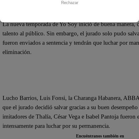
17 de septiembre 2019
Rechazar
La nueva temporada de Yo Soy inició de buena manera, 
talento al público. Sin embargo, el jurado solo pudo salvar
fueron enviados a sentencia y tendrán que luchar por mant
eliminación.
Lucho Barrios, Luis Fonsi, la Charanga Habanera, ABBA y 
que el jurado decidió salvar gracias a su buen desempeño 
imitadores de Thalía, César Vega e Isabel Pantoja fueron 
intensamente para luchar por su permanencia.
Encuéntranos también en