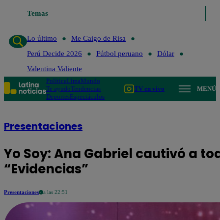
Lo último
Temas
Me Caigo de Risa
Perú Decide 2026
Fútbol peruano
Lo último
Me Caigo de Risa
Perú Decide 2026
Fútbol peruano
Dólar
Valentina Valiente
Política
Lima
Mundo
Te ayudo
Tendencias
TV en vivo
MENÚ
Deportes
Espectáculos
Presentaciones
Yo Soy: Ana Gabriel cautivó a to
“Evidencias”
Presentaciones
a las 22:51