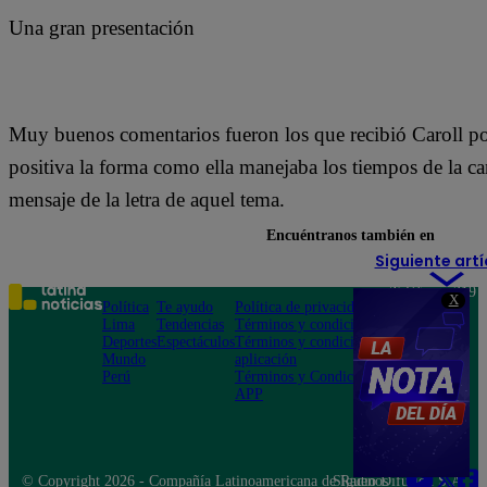
Una gran presentación
Muy buenos comentarios fueron los que recibió Caroll por
positiva la forma como ella manejaba los tiempos de la ca
mensaje de la letra de aquel tema.
Encuéntranos también en
Siguiente artí
Teléfono: 219
X
Política
Te ayudo
Política de privacidad
1000
Lima
Tendencias
Términos y condiciones
Av. San
Deportes
Espectáculos
Términos y condiciones
Felipe 968
Mundo
aplicación
Jesús María
Perú
Términos y Condiciones
APP
© Copyright 2026 - Compañía Latinoamericana de Radio Difusión S.A.
Síguenos