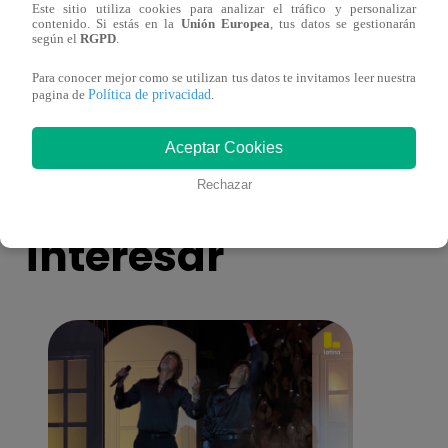
Este sitio utiliza cookies para analizar el tráfico y personalizar
¡Imitadora de Laura Pausini se consagró
Imita
contenido. Si estás en la
Unión Europea
, tus datos se gestionarán
según el
RGPD
.
ganadora de Yo Soy: Nueva Generación!
“Beau
Para conocer mejor como se utilizan tus datos te invitamos leer nuestra
Política de privacidad
pagina de
.
Aceptar Cookies
También te puede
Rechazar
interesar