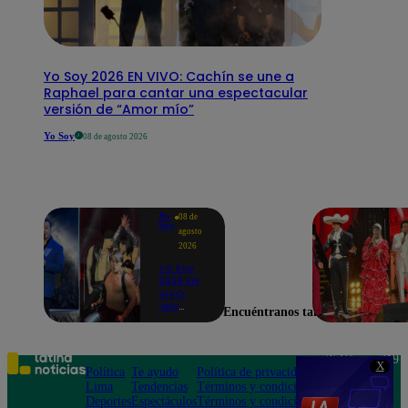
Yo Soy 2026 EN VIVO: Cachín se une a
Raphael para cantar una espectacular
versión de “Amor mío”
Yo Soy
08 de agosto 2026
Yo
08 de
Soy
agosto
2026
Yo Soy
2026 EN
VIVO:
Jely
Encuéntranos también en
Reátegui
se une a
Nino
Bravo
Teléfono: 219
X
para
Política
Te ayudo
Política de privacidad
1000
cantar
Lima
Tendencias
Términos y condiciones
Av. San
“Noelia”
Deportes
Espectáculos
Términos y condiciones
Felipe 968