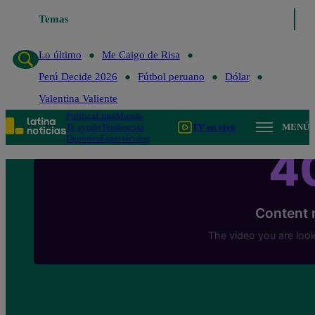
Temas
Lo último
Me Caigo de Ris
Lo último
Me Caigo de Risa
Perú Decide 2026
Fútbol peruano
Dólar
Valentina Valiente
Política
Lima
Mundo
Te ayudo
Tendencias
TV en vivo
MENÚ
Deportes
Espectáculos