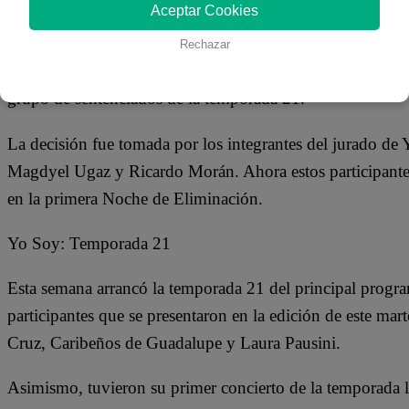
05 de septiembre 2018
Aceptar Cookies
Rechazar
Pese a dar su máximo esfuerzo en la gala de este martes, t
grupo de sentenciados de la temporada 21.
La decisión fue tomada por los integrantes del jurado d
Magdyel Ugaz y Ricardo Morán. Ahora estos participantes 
en la primera Noche de Eliminación.
Yo Soy: Temporada 21
Esta semana arrancó la temporada 21 del principal progr
participantes que se presentaron en la edición de este ma
Cruz, Caribeños de Guadalupe y Laura Pausini.
Asimismo, tuvieron su primer concierto de la temporada 