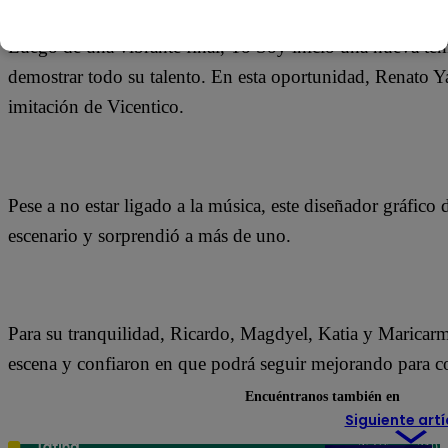
Luego de una vibrante final, Yo Soy inició una nueva te
demostrar todo su talento. En esta oportunidad, Renato Y
imitación de Vicentico.
Pese a no estar ligado a la música, este diseñador gráfico 
escenario y sorprendió a más de uno.
Para su tranquilidad, Ricardo, Magdyel, Katia y Marica
escena y confiaron en que podrá seguir mejorando para c
Encuéntranos también en
Siguiente artí