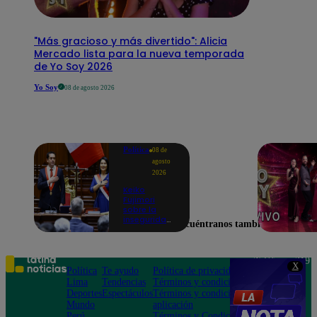
"Más gracioso y más divertido": Alicia
Mercado lista para la nueva temporada
de Yo Soy 2026
Yo Soy
08 de agosto 2026
Política
08 de
agosto
2026
Keiko
Fujimori
sobre la
inseguridad:
Encuéntranos también en
“Iremos con
mucha
fuerza para
que los
Teléfono: 219
X
delincuentes
Política
Te ayudo
Política de privacidad
1000
terminen en
Lima
Tendencias
Términos y condiciones
Av. San
prisión”
Deportes
Espectáculos
Términos y condiciones
Felipe 968
Mundo
aplicación
Jesús María
Perú
Términos y Condiciones