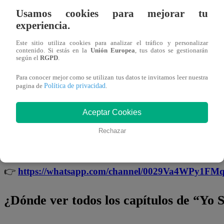
22 de abril 2026
Usamos cookies para mejorar tu
experiencia.
En la nueva temporada de “
Yo Soy
“, ha llegado la hora 
continuación, te presentamos la encuesta del
miércoles 22
Este sitio utiliza cookies para analizar el tráfico y personalizar
contenido. Si estás en la
Unión Europea
, tus datos se gestionarán
ella para participar. Recuerda que solo puedes votar
UNA 
según el
RGPD
.
opinión es MUY valiosa!
Para conocer mejor como se utilizan tus datos te invitamos leer nuestra
Política de privacidad
pagina de
.
No te olvides de unirte a nuestro canal o
Aceptar Cookies
¡No te pierdas de contenido y noticias
EXCLUSIVAS
! I
Rechazar
noticias de última hora.
👉
https://whatsapp.com/channel/0029Va4WPy1F
¿Dónde ver todos los capítulos de “Yo 