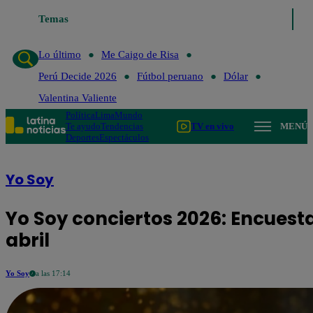
Temas
Lo último
Me Caigo de R
Lo último
Me Caigo de Risa
Perú Decide 2026
Fútbol peruano
Dólar
Valentina Valiente
Política
Lima
Mundo
Te ayudo
Tendencias
TV en vivo
MENÚ
Deportes
Espectáculos
Yo Soy
Yo Soy conciertos 2026: Encuesta
abril
Yo Soy
a las 17:14